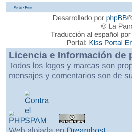
Portal
•
Foro
Desarrollado por
phpBB
®
© La Pand
Traducción al español po
Portal:
Kiss Portal E
Licencia e Información de 
Todos los logos y marcas son pro
mensajes y comentarios son de su
Web alojada en
Dreamhost
.