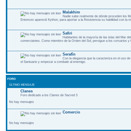
Malakhim
Nadie sabe realmente de dónde proceden los Ma
Entonces apareció Kython, para aportar a la Resistencia su habilidad con l
Safiri
Habitantes de la mayoría de las islas del Mar de
comerciantes. Como miembro de la Orden del Sol, persigue a los corsarios y
Serafín
Con la elegancia que la caracteriza en el uso de
el Santuario y empezar a combatir al enemigo.
FORO
ÚLTIMO MENSAJE
Clanes
Foro dedicado a los Clanes de Sacred 3
No hay mensajes
Comercio
No hay mensajes