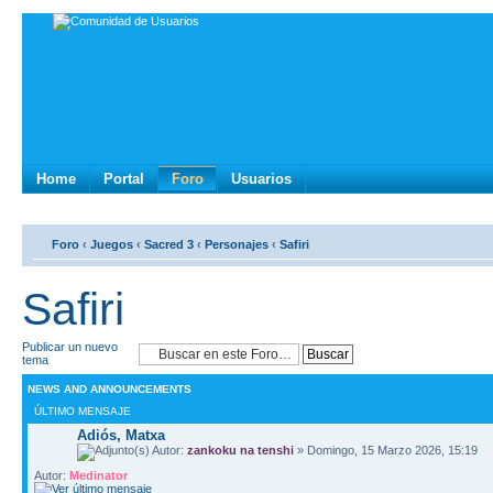
Home
Portal
Foro
Usuarios
Foro
‹
Juegos
‹
Sacred 3
‹
Personajes
‹
Safiri
Safiri
Publicar un nuevo
tema
NEWS AND ANNOUNCEMENTS
ÚLTIMO MENSAJE
Adiós, Matxa
Autor:
zankoku na tenshi
» Domingo, 15 Marzo 2026, 15:19
Autor:
Medinator