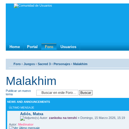
Home
Portal
Foro
Usuarios
Foro
‹
Juegos
‹
Sacred 3
‹
Personajes
‹
Malakhim
Malakhim
Publicar un nuevo
tema
NEWS AND ANNOUNCEMENTS
ÚLTIMO MENSAJE
Adiós, Matxa
Autor:
zankoku na tenshi
» Domingo, 15 Marzo 2026, 15:19
Autor:
Medinator