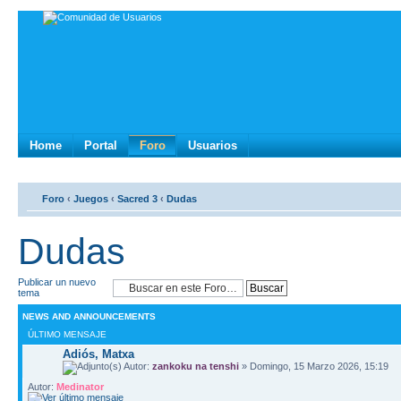
Home
Portal
Foro
Usuarios
Foro
‹
Juegos
‹
Sacred 3
‹
Dudas
Dudas
Publicar un nuevo
tema
NEWS AND ANNOUNCEMENTS
ÚLTIMO MENSAJE
Adiós, Matxa
Autor:
zankoku na tenshi
» Domingo, 15 Marzo 2026, 15:19
Autor:
Medinator