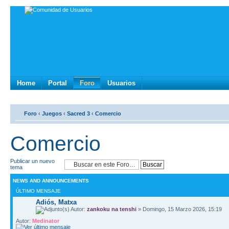
Home
Portal
Foro
Usuarios
Foro
‹
Juegos
‹
Sacred 3
‹
Comercio
Comercio
Publicar un nuevo
tema
NEWS AND ANNOUNCEMENTS
ÚLTIMO MENSAJE
Adiós, Matxa
Autor:
zankoku na tenshi
» Domingo, 15 Marzo 2026, 15:19
Autor:
Medinator