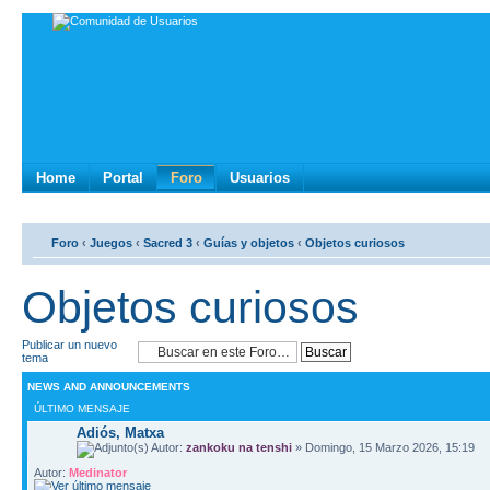
Home
Portal
Foro
Usuarios
Foro
‹
Juegos
‹
Sacred 3
‹
Guías y objetos
‹
Objetos curiosos
Objetos curiosos
Publicar un nuevo
tema
NEWS AND ANNOUNCEMENTS
ÚLTIMO MENSAJE
Adiós, Matxa
Autor:
zankoku na tenshi
» Domingo, 15 Marzo 2026, 15:19
Autor:
Medinator