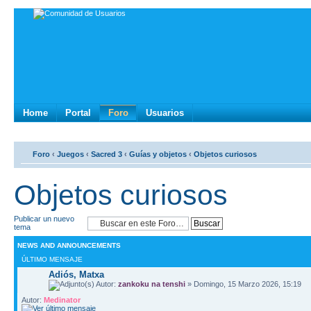
Home
Portal
Foro
Usuarios
Foro
‹
Juegos
‹
Sacred 3
‹
Guías y objetos
‹
Objetos curiosos
Objetos curiosos
Publicar un nuevo
tema
NEWS AND ANNOUNCEMENTS
ÚLTIMO MENSAJE
Adiós, Matxa
Autor:
zankoku na tenshi
» Domingo, 15 Marzo 2026, 15:19
Autor:
Medinator