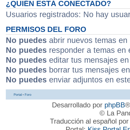
¿QUIÉN ESTÁ CONECTADO?
Usuarios registrados: No hay usuari
PERMISOS DEL FORO
No puedes
abrir nuevos temas en 
No puedes
responder a temas en 
No puedes
editar tus mensajes en
No puedes
borrar tus mensajes en
No puedes
enviar adjuntos en est
Portal
•
Foro
Desarrollado por
phpBB
®
© La Pand
Traducción al español po
Portal:
Kiss Portal E