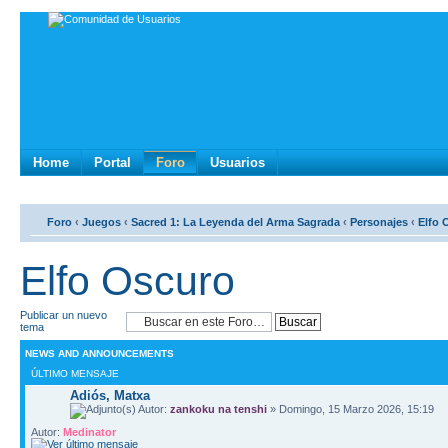
Home
Portal
Foro
Usuarios
Foro
‹
Juegos
‹
Sacred 1: La Leyenda del Arma Sagrada
‹
Personajes
‹
Elfo 
Elfo Oscuro
Publicar un nuevo
tema
NEWS AND ANNOUNCEMENTS
ÚLTIMO MENSAJE
Adiós, Matxa
Autor:
zankoku na tenshi
» Domingo, 15 Marzo 2026, 15:19
Autor:
Medinator