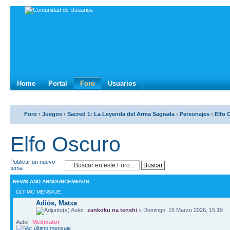
Home
Portal
Foro
Usuarios
Foro
‹
Juegos
‹
Sacred 1: La Leyenda del Arma Sagrada
‹
Personajes
‹
Elfo 
Elfo Oscuro
Publicar un nuevo
tema
NEWS AND ANNOUNCEMENTS
ÚLTIMO MENSAJE
Adiós, Matxa
Autor:
zankoku na tenshi
» Domingo, 15 Marzo 2026, 15:19
Autor:
Medinator