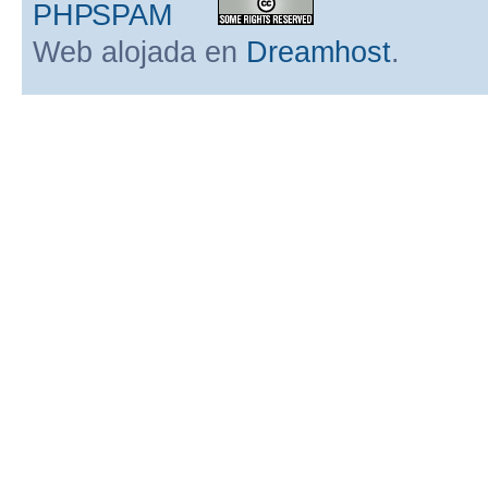
Web alojada en
Dreamhost
.