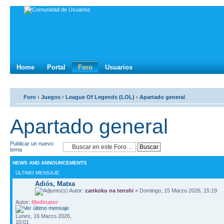
Home
Portal
Foro
Usuarios
Foro
‹
Juegos
‹
League Of Legends (LOL)
‹
Apartado general
Apartado general
Publicar un nuevo
tema
NEWS AND ANNOUNCEMENTS
ÚLTIMO MENSAJE
Adiós, Matxa
Autor:
zankoku na tenshi
» Domingo, 15 Marzo 2026, 15:19
Autor:
Medinator
Lunes, 16 Marzo 2026,
10:01