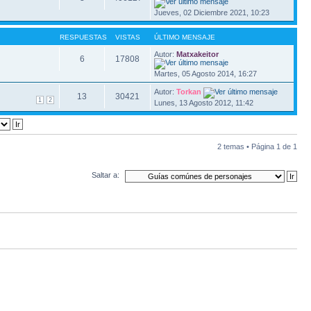
Jueves, 02 Diciembre 2021, 10:23
RESPUESTAS
VISTAS
ÚLTIMO MENSAJE
Autor:
Matxakeitor
6
17808
Martes, 05 Agosto 2014, 16:27
Autor:
Torkan
13
30421
1
2
Lunes, 13 Agosto 2012, 11:42
2 temas • Página
1
de
1
Saltar a: