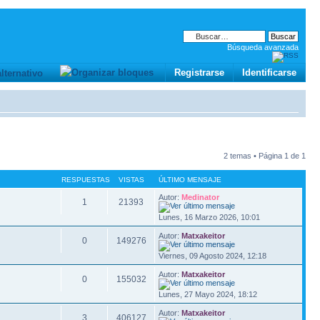
Búsqueda avanzada
Registrarse
Identificarse
2 temas • Página
1
de
1
RESPUESTAS
VISTAS
ÚLTIMO MENSAJE
Autor:
Medinator
1
21393
Lunes, 16 Marzo 2026, 10:01
Autor:
Matxakeitor
0
149276
Viernes, 09 Agosto 2024, 12:18
Autor:
Matxakeitor
0
155032
Lunes, 27 Mayo 2024, 18:12
Autor:
Matxakeitor
3
406127