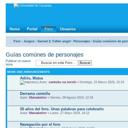
Home
Portal
Foro
Usuarios
Foro
‹
Juegos
‹
Sacred 2: Fallen angel
‹
Personajes
‹
Guías comúnes de per
Guías comúnes de personajes
Publicar un nuevo
tema
NEWS AND ANNOUNCEMENTS
Adiós, Matxa
Autor:
zankoku na tenshi
» Domingo, 15 Marzo 2026, 15:19
Derrama centolla
Autor:
Matxakeitor
» Viernes, 09 Agosto 2024, 12:18
20 años del foro. Unas palabras para celebrarlo
Autor:
Matxakeitor
» Lunes, 27 Mayo 2024, 18:12
Navegación por el foro