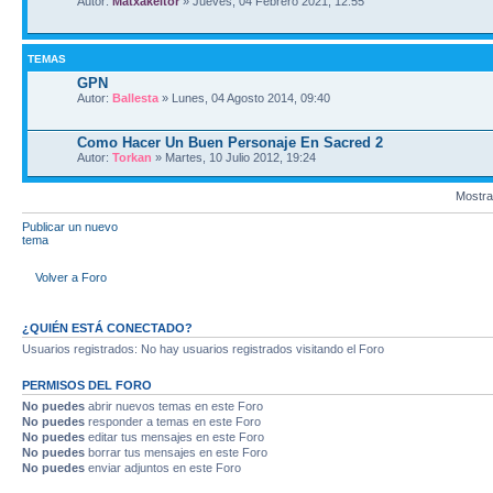
Autor:
Matxakeitor
» Jueves, 04 Febrero 2021, 12:55
TEMAS
GPN
Autor:
Ballesta
» Lunes, 04 Agosto 2014, 09:40
Como Hacer Un Buen Personaje En Sacred 2
Autor:
Torkan
» Martes, 10 Julio 2012, 19:24
Mostra
Publicar un nuevo
tema
Volver a Foro
¿QUIÉN ESTÁ CONECTADO?
Usuarios registrados: No hay usuarios registrados visitando el Foro
PERMISOS DEL FORO
No puedes
abrir nuevos temas en este Foro
No puedes
responder a temas en este Foro
No puedes
editar tus mensajes en este Foro
No puedes
borrar tus mensajes en este Foro
No puedes
enviar adjuntos en este Foro