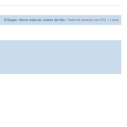
El Equipo
•
Borrar todas las cookies del Sitio
• Todos los horarios son UTC + 1 hora