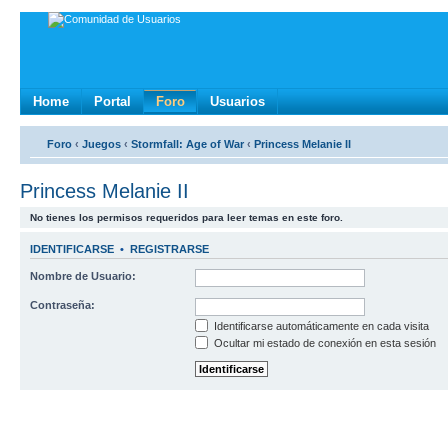
Home
Portal
Foro
Usuarios
Foro
‹
Juegos
‹
Stormfall: Age of War
‹
Princess Melanie II
Princess Melanie II
No tienes los permisos requeridos para leer temas en este foro.
IDENTIFICARSE
•
REGISTRARSE
Nombre de Usuario:
Contraseña:
Identificarse automáticamente en cada visita
Ocultar mi estado de conexión en esta sesión