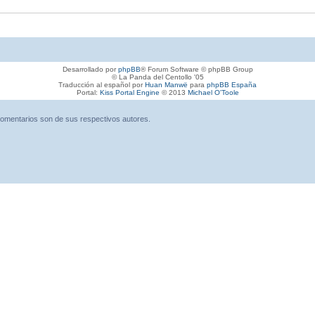
Desarrollado por
phpBB
® Forum Software © phpBB Group
© La Panda del Centollo '05
Traducción al español por
Huan Manwë
para
phpBB España
Portal:
Kiss Portal Engine
© 2013
Michael O'Toole
omentarios son de sus respectivos autores.