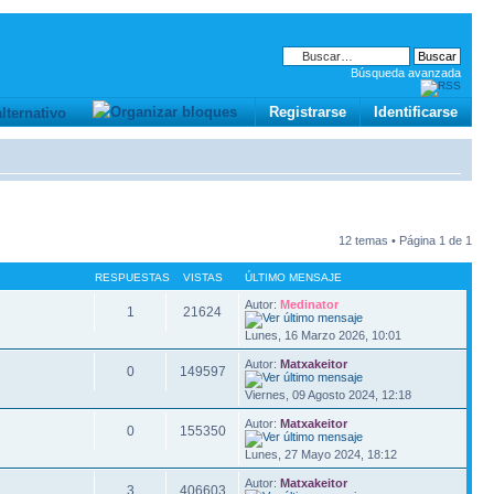
Búsqueda avanzada
Registrarse
Identificarse
12 temas • Página
1
de
1
RESPUESTAS
VISTAS
ÚLTIMO MENSAJE
Autor:
Medinator
1
21624
Lunes, 16 Marzo 2026, 10:01
Autor:
Matxakeitor
0
149597
Viernes, 09 Agosto 2024, 12:18
Autor:
Matxakeitor
0
155350
Lunes, 27 Mayo 2024, 18:12
Autor:
Matxakeitor
3
406603