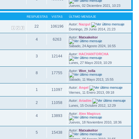
Jueves, 02 Diciembre 2021, 10:23
RESPUESTAS
VISTAS
ÚLTIMO MENSAJE
Autor:
Nazgul
22
106196
1
2
3
Domingo, 29 Junio 2014, 21:23
Autor:
Matxakeitor
4
6263
Sábado, 24 Agosto 2024, 16:55
Autor:
HACHANTORCHA
3
12144
Lunes, 27 Mayo 2019, 10:29
Autor:
Won_tolla
8
17755
Sábado, 11 Mayo 2013, 15:55
Autor:
Angel
1
11097
Viernes, 11 Enero 2013, 09:18
Autor:
Ariadim
2
11058
Lunes, 15 Octubre 2012, 12:29
Autor:
Alex Magicus
4
13893
Jueves, 18 Noviembre 2010, 18:36
Autor:
Matxakeitor
5
15438