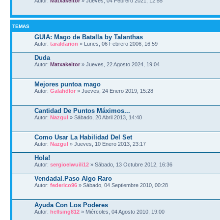
Autor:
Matxakeitor
» Jueves, 04 Febrero 2021, 12:55
TEMAS
GUIA: Mago de Batalla by Talanthas
Autor:
taraldarion
» Lunes, 06 Febrero 2006, 16:59
Duda
Autor:
Matxakeitor
» Jueves, 22 Agosto 2024, 19:04
Mejores puntoa mago
Autor:
Galahdlor
» Jueves, 24 Enero 2019, 15:28
Cantidad De Puntos Máximos...
Autor:
Nazgul
» Sábado, 20 Abril 2013, 14:40
Como Usar La Habilidad Del Set
Autor:
Nazgul
» Jueves, 10 Enero 2013, 23:17
Hola!
Autor:
sergioelwuili12
» Sábado, 13 Octubre 2012, 16:36
Vendadal.Paso Algo Raro
Autor:
federico96
» Sábado, 04 Septiembre 2010, 00:28
Ayuda Con Los Poderes
Autor:
hellsing812
» Miércoles, 04 Agosto 2010, 19:00