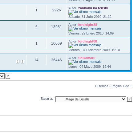
Viernes, 06 Agosto 2010, 21:55
Autor:
zankoku na tenshi
1
9926
Sábado, 31 Julio 2010, 21:12
Autor:
lordnight88
6
13981
Viernes, 29 Enero 2010, 14:09
Autor:
lordnight88
1
10069
Viernes, 04 Diciembre 2009, 19:10
Autor:
Shikamaru
14
26446
1
2
Lunes, 04 Mayo 2009, 19:44
12 temas • Página
1
de
1
Saltar a: