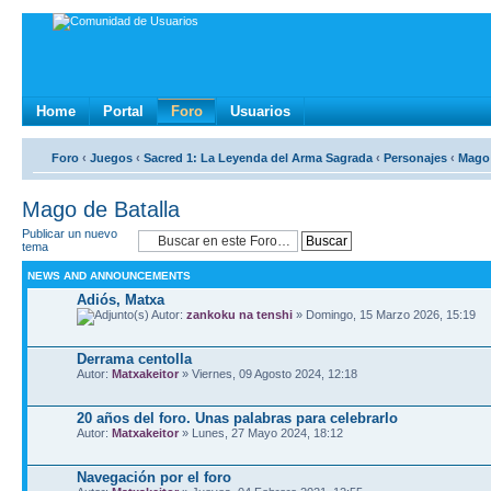
Home
Portal
Foro
Usuarios
Foro
‹
Juegos
‹
Sacred 1: La Leyenda del Arma Sagrada
‹
Personajes
‹
Mago 
Mago de Batalla
Publicar un nuevo
tema
NEWS AND ANNOUNCEMENTS
Adiós, Matxa
Autor:
zankoku na tenshi
» Domingo, 15 Marzo 2026, 15:19
Derrama centolla
Autor:
Matxakeitor
» Viernes, 09 Agosto 2024, 12:18
20 años del foro. Unas palabras para celebrarlo
Autor:
Matxakeitor
» Lunes, 27 Mayo 2024, 18:12
Navegación por el foro