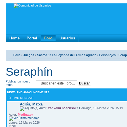
Home
Portal
Foro
Usuarios
Foro
‹
Juegos
‹
Sacred 1: La Leyenda del Arma Sagrada
‹
Personajes
‹
Serap
Seraphí­n
Publicar un nuevo
tema
NEWS AND ANNOUNCEMENTS
ÚLTIMO MENSAJE
Adiós, Matxa
Autor:
zankoku na tenshi
» Domingo, 15 Marzo 2026, 15:19
Autor:
Medinator
Lunes, 16 Marzo 2026,
10:01