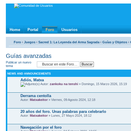
Home
Portal
Foro
Usuarios
Foro
‹
Juegos
‹
Sacred 1: La Leyenda del Arma Sagrada
‹
Guí­as y Objetos
‹
Guí­as avanzadas
Publicar un nuevo
tema
NEWS AND ANNOUNCEMENTS
Adiós, Matxa
Autor:
zankoku na tenshi
» Domingo, 15 Marzo 2026, 15:19
Derrama centolla
Autor:
Matxakeitor
» Viernes, 09 Agosto 2024, 12:18
20 años del foro. Unas palabras para celebrarlo
Autor:
Matxakeitor
» Lunes, 27 Mayo 2024, 18:12
Navegación por el foro