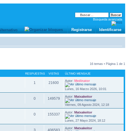
Búsqueda avanzada
Registrarse
Identificarse
16 temas • Página
1
de
1
RESPUESTAS
VISTAS
ÚLTIMO MENSAJE
Autor:
Medinator
1
21600
Lunes, 16 Marzo 2026, 10:01
Autor:
Matxakeitor
0
149579
Viernes, 09 Agosto 2024, 12:18
Autor:
Matxakeitor
0
155337
Lunes, 27 Mayo 2024, 18:12
Autor:
Matxakeitor
3
406583