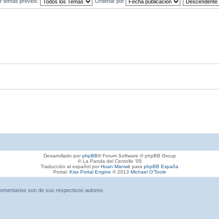
r temas previos:
Ordenar por
Desarrollado por
phpBB
® Forum Software © phpBB Group
© La Panda del Centollo '05
Traducción al español por
Huan Manwë
para
phpBB España
Portal:
Kiss Portal Engine
© 2013
Michael O'Toole
omentarios son de sus respectivos autores.