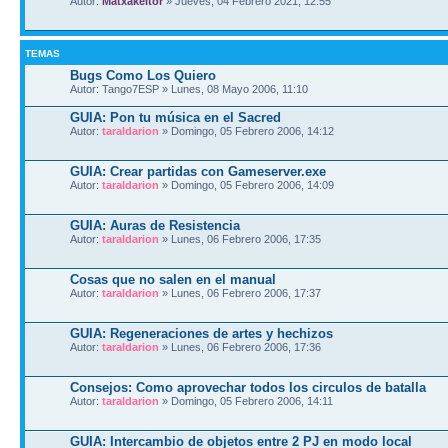
Autor:
Matxakeitor
» Jueves, 04 Febrero 2021, 12:55
TEMAS
Bugs Como Los Quiero
Autor: Tango7ESP » Lunes, 08 Mayo 2006, 11:10
GUIA: Pon tu música en el Sacred
Autor:
taraldarion
» Domingo, 05 Febrero 2006, 14:12
GUIA: Crear partidas con Gameserver.exe
Autor:
taraldarion
» Domingo, 05 Febrero 2006, 14:09
GUIA: Auras de Resistencia
Autor:
taraldarion
» Lunes, 06 Febrero 2006, 17:35
Cosas que no salen en el manual
Autor:
taraldarion
» Lunes, 06 Febrero 2006, 17:37
GUIA: Regeneraciones de artes y hechizos
Autor:
taraldarion
» Lunes, 06 Febrero 2006, 17:36
Consejos: Como aprovechar todos los circulos de batalla
Autor:
taraldarion
» Domingo, 05 Febrero 2006, 14:11
GUIA: Intercambio de objetos entre 2 PJ en modo local