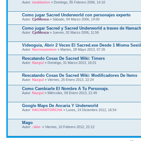
Autor:
taraldarion
» Domingo, 05 Febrero 2006, 14:10
Como jugar Sacred Underworld con personajes experto
Autor:
CptMosca
» Sábado, 04 Marzo 2006, 14:00
Como jugar Sacred y Sacred Underworld a traves de Hamach
Autor:
CptMosca
» Jueves, 02 Marzo 2006, 11:56
Videoguia, Abrir 2 Veces El Sacred.exe Desde 1 Misma Sesi
Autor:
Necrosummon
» Martes, 28 Mayo 2013, 07:26
Rescatando Cosas De Sacred Wiki: Timers
Autor:
Nazgul
» Domingo, 31 Marzo 2013, 16:01
Rescatando Cosas De Sacred Wiki: Modificadores De Items
Autor:
Nazgul
» Viernes, 25 Enero 2013, 22:24
Como Cambiarle El Nombre A Tu Personaje.
Autor:
Nazgul
» Miércoles, 09 Enero 2013, 21:49
Google Maps De Ancaria Y Underworld
Autor:
HACHANTORCHA
» Lunes, 24 Diciembre 2012, 16:54
Mago
Autor:
-skie-
» Viernes, 10 Febrero 2012, 22:12