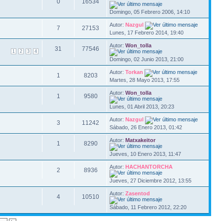
0
16534
Domingo, 05 Febrero 2006, 14:10
Autor:
Nazgul
7
27153
Lunes, 17 Febrero 2014, 19:40
Autor:
Won_tolla
31
77546
1
2
3
4
Domingo, 02 Junio 2013, 21:00
Autor:
Torkan
1
8203
Martes, 28 Mayo 2013, 17:55
Autor:
Won_tolla
1
9580
Lunes, 01 Abril 2013, 20:23
Autor:
Nazgul
3
11242
Sábado, 26 Enero 2013, 01:42
Autor:
Matxakeitor
1
8290
Jueves, 10 Enero 2013, 11:47
Autor:
HACHANTORCHA
2
8936
Jueves, 27 Diciembre 2012, 13:55
Autor:
Zasentod
4
10510
Sábado, 11 Febrero 2012, 22:20