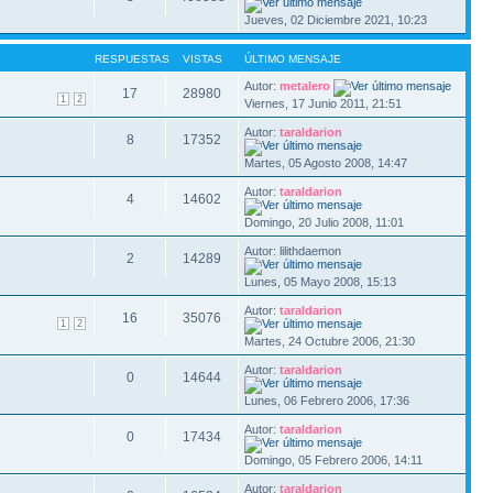
Jueves, 02 Diciembre 2021, 10:23
RESPUESTAS
VISTAS
ÚLTIMO MENSAJE
Autor:
metalero
17
28980
1
2
Viernes, 17 Junio 2011, 21:51
Autor:
taraldarion
8
17352
Martes, 05 Agosto 2008, 14:47
Autor:
taraldarion
4
14602
Domingo, 20 Julio 2008, 11:01
Autor: lilithdaemon
2
14289
Lunes, 05 Mayo 2008, 15:13
Autor:
taraldarion
16
35076
1
2
Martes, 24 Octubre 2006, 21:30
Autor:
taraldarion
0
14644
Lunes, 06 Febrero 2006, 17:36
Autor:
taraldarion
0
17434
Domingo, 05 Febrero 2006, 14:11
Autor:
taraldarion