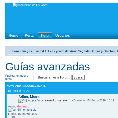
Home
Portal
Foro
Usuarios
Foro
‹
Juegos
‹
Sacred 1: La Leyenda del Arma Sagrada
‹
Guí­as y Objetos
‹
Guí­as avanzadas
Publicar un nuevo
tema
NEWS AND ANNOUNCEMENTS
ÚLTIMO MENSAJE
Adiós, Matxa
Autor:
zankoku na tenshi
» Domingo, 15 Marzo 2026, 15:19
Autor:
Medinator
Lunes, 16 Marzo 2026,
10:01