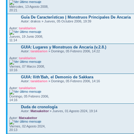
Miércoles, 13 Agosto 2008,
20:21
Guí­a De Caracterí­sticas | Monstruos Principales De Ancaria
Autor: drakos » Jueves, 05 Octubre 2006, 19:39
Autor:
taraldarion
Jueves, 19 Junio 2008,
11:14
GUIA: Lugares y Monstruos de Ancaria (v.2.8.)
Autor:
taraldarion
» Domingo, 05 Febrero 2006, 14:22
Autor:
taraldarion
Viernes, 07 Marzo 2008,
10:16
GUIA: Ilith'Bah, el Demonio de Sakkara
Autor:
taraldarion
» Domingo, 05 Febrero 2006, 14:16
Autor:
taraldarion
Domingo, 05 Febrero 2006,
14:16
Duda de cronología
Autor:
Matxakeitor
» Jueves, 01 Agosto 2024, 19:14
Autor:
Matxakeitor
Viernes, 02 Agosto 2024,
20:13