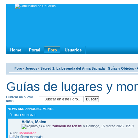
Home
Portal
Foro
Usuarios
Foro
‹
Juegos
‹
Sacred 1: La Leyenda del Arma Sagrada
‹
Guí­as y Objetos
‹
Guí­as de lugares y mo
Publicar un nuevo
tema
NEWS AND ANNOUNCEMENTS
ÚLTIMO MENSAJE
Adiós, Matxa
Autor:
zankoku na tenshi
» Domingo, 15 Marzo 2026, 15:19
Autor:
Medinator