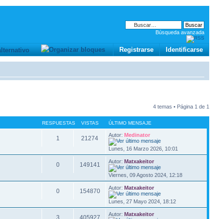
Búsqueda avanzada
Registrarse
Identificarse
4 temas • Página
1
de
1
RESPUESTAS
VISTAS
ÚLTIMO MENSAJE
Autor:
Medinator
1
21274
Lunes, 16 Marzo 2026, 10:01
Autor:
Matxakeitor
0
149141
Viernes, 09 Agosto 2024, 12:18
Autor:
Matxakeitor
0
154870
Lunes, 27 Mayo 2024, 18:12
Autor:
Matxakeitor
3
405927