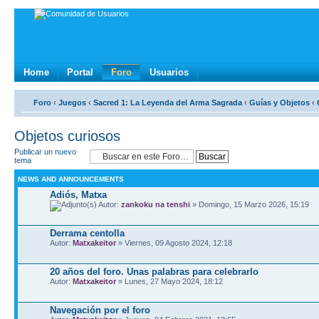
Home
Portal
Foro
Usuarios
Foro
‹
Juegos
‹
Sacred 1: La Leyenda del Arma Sagrada
‹
Guí­as y Objetos
‹
Objetos curiosos
Publicar un nuevo
tema
NEWS AND ANNOUNCEMENTS
Adiós, Matxa
Autor:
zankoku na tenshi
» Domingo, 15 Marzo 2026, 15:19
Derrama centolla
Autor:
Matxakeitor
» Viernes, 09 Agosto 2024, 12:18
20 años del foro. Unas palabras para celebrarlo
Autor:
Matxakeitor
» Lunes, 27 Mayo 2024, 18:12
Navegación por el foro