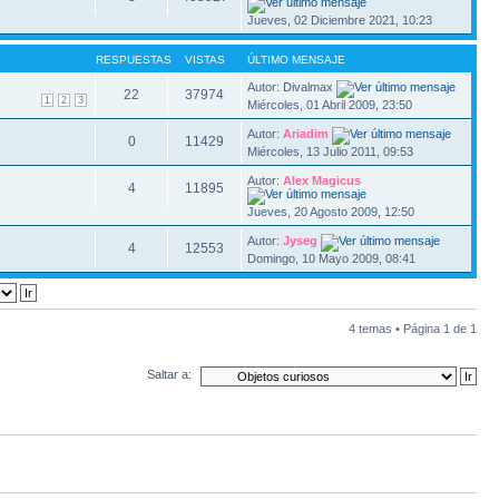
Jueves, 02 Diciembre 2021, 10:23
RESPUESTAS
VISTAS
ÚLTIMO MENSAJE
Autor: Divalmax
22
37974
1
2
3
Miércoles, 01 Abril 2009, 23:50
Autor:
Ariadim
0
11429
Miércoles, 13 Julio 2011, 09:53
Autor:
Alex Magicus
4
11895
Jueves, 20 Agosto 2009, 12:50
Autor:
Jyseg
4
12553
Domingo, 10 Mayo 2009, 08:41
4 temas • Página
1
de
1
Saltar a: