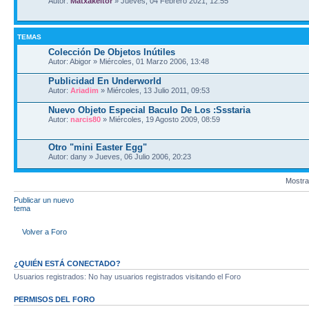
Autor:
Matxakeitor
» Jueves, 04 Febrero 2021, 12:55
TEMAS
Colección De Objetos Inútiles
Autor: Abigor » Miércoles, 01 Marzo 2006, 13:48
Publicidad En Underworld
Autor:
Ariadim
» Miércoles, 13 Julio 2011, 09:53
Nuevo Objeto Especial Baculo De Los :Ssstaria
Autor:
narcis80
» Miércoles, 19 Agosto 2009, 08:59
Otro "mini Easter Egg"
Autor: dany » Jueves, 06 Julio 2006, 20:23
Mostra
Publicar un nuevo
tema
Volver a Foro
¿QUIÉN ESTÁ CONECTADO?
Usuarios registrados: No hay usuarios registrados visitando el Foro
PERMISOS DEL FORO