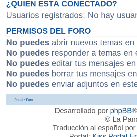
¿QUIÉN ESTÁ CONECTADO?
Usuarios registrados: No hay usuari
PERMISOS DEL FORO
No puedes
abrir nuevos temas en 
No puedes
responder a temas en 
No puedes
editar tus mensajes en
No puedes
borrar tus mensajes en
No puedes
enviar adjuntos en est
Portal
•
Foro
Desarrollado por
phpBB
®
© La Pand
Traducción al español po
Portal:
Kiss Portal E