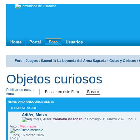
Home
Portal
Foro
Usuarios
Foro
‹
Juegos
‹
Sacred 1: La Leyenda del Arma Sagrada
‹
Guí­as y Objetos
‹
Objetos curiosos
Publicar un nuevo
tema
NEWS AND ANNOUNCEMENTS
ÚLTIMO MENSAJE
Adiós, Matxa
Autor:
zankoku na tenshi
» Domingo, 15 Marzo 2026, 15:19
Autor:
Medinator
Lunes, 16 Marzo 2026,
10:01