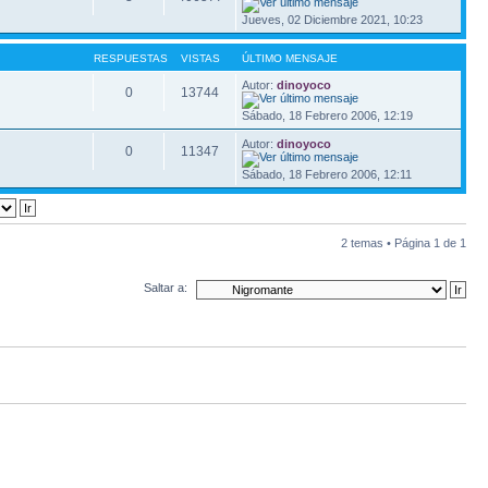
Jueves, 02 Diciembre 2021, 10:23
RESPUESTAS
VISTAS
ÚLTIMO MENSAJE
Autor:
dinoyoco
0
13744
Sábado, 18 Febrero 2006, 12:19
Autor:
dinoyoco
0
11347
Sábado, 18 Febrero 2006, 12:11
2 temas • Página
1
de
1
Saltar a: