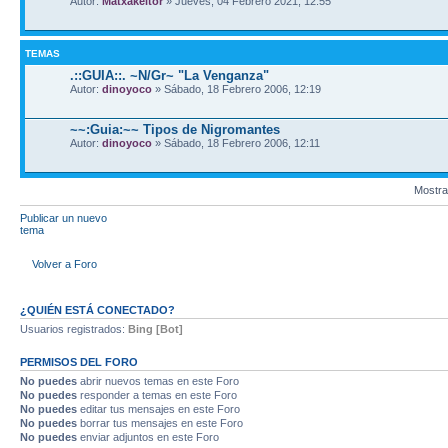
Autor:
Matxakeitor
» Jueves, 04 Febrero 2021, 12:55
TEMAS
.::GUIA::. ~N/Gr~ "La Venganza"
Autor:
dinoyoco
» Sábado, 18 Febrero 2006, 12:19
~~:Guia:~~ Tipos de Nigromantes
Autor:
dinoyoco
» Sábado, 18 Febrero 2006, 12:11
Mostra
Publicar un nuevo
tema
Volver a Foro
¿QUIÉN ESTÁ CONECTADO?
Usuarios registrados:
Bing [Bot]
PERMISOS DEL FORO
No puedes
abrir nuevos temas en este Foro
No puedes
responder a temas en este Foro
No puedes
editar tus mensajes en este Foro
No puedes
borrar tus mensajes en este Foro
No puedes
enviar adjuntos en este Foro