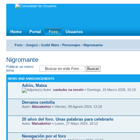
Home
Portal
Foro
Usuarios
Foro
‹
Juegos
‹
Guild Wars
‹
Personajes
‹
Nigromante
Nigromante
Publicar un nuevo
tema
NEWS AND ANNOUNCEMENTS
Adiós, Matxa
Autor:
zankoku na tenshi
» Domingo, 15 Marzo 2026, 15:19
Derrama centolla
Autor:
Matxakeitor
» Viernes, 09 Agosto 2024, 12:18
20 años del foro. Unas palabras para celebrarlo
Autor:
Matxakeitor
» Lunes, 27 Mayo 2024, 18:12
Navegación por el foro