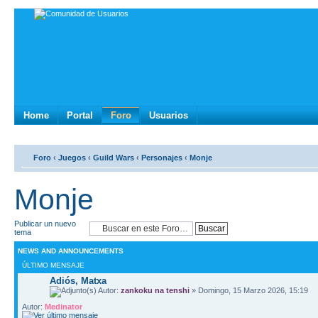
Home
Portal
Foro
Usuarios
Foro
‹
Juegos
‹
Guild Wars
‹
Personajes
‹
Monje
Monje
Publicar un nuevo
tema
NEWS AND ANNOUNCEMENTS
ÚLTIMO MENSAJE
Adiós, Matxa
Autor:
zankoku na tenshi
» Domingo, 15 Marzo 2026, 15:19
Autor:
Medinator