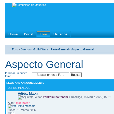
Home
Portal
Foro
Usuarios
Foro
‹
Juegos
‹
Guild Wars
‹
Parte General
‹
Aspecto General
Aspecto General
Publicar un nuevo
tema
NEWS AND ANNOUNCEMENTS
ÚLTIMO MENSAJE
Adiós, Matxa
Autor:
zankoku na tenshi
» Domingo, 15 Marzo 2026, 15:19
Autor:
Medinator
Lunes, 16 Marzo 2026,
10:01