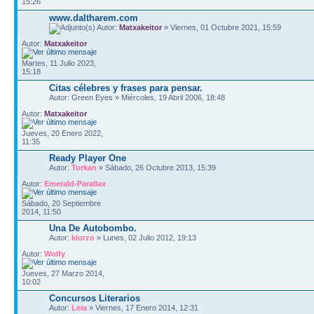
15:26
www.daltharem.com
Autor:
Matxakeitor
» Viernes, 01 Octubre 2021, 15:59
Autor:
Matxakeitor
Martes, 11 Julio 2023,
15:18
Citas célebres y frases para pensar.
Autor: Green Eyes » Miércoles, 19 Abril 2006, 18:48
Autor:
Matxakeitor
Jueves, 20 Enero 2022,
11:35
Ready Player One
Autor:
Torkan
» Sábado, 26 Octubre 2013, 15:39
Autor:
Emerald-Parallax
Sábado, 20 Septiembre
2014, 11:50
Una De Autobombo.
Autor:
klorzo
» Lunes, 02 Julio 2012, 19:13
Autor:
Wolfy
Jueves, 27 Marzo 2014,
10:02
Concursos Literarios
Autor:
Leia
» Viernes, 17 Enero 2014, 12:31