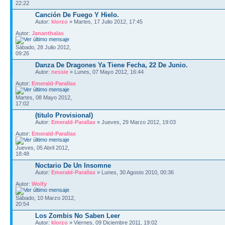
22:22
Canción De Fuego Y Hielo.
Autor:
klorzo
» Martes, 17 Julio 2012, 17:45
Autor:
Jananthalas
Sábado, 28 Julio 2012,
09:26
Danza De Dragones Ya Tiene Fecha, 22 De Junio.
Autor:
nessie
» Lunes, 07 Mayo 2012, 16:44
Autor:
Emerald-Parallax
Martes, 08 Mayo 2012,
17:02
(titulo Provisional)
Autor:
Emerald-Parallax
» Jueves, 29 Marzo 2012, 19:03
Autor:
Emerald-Parallax
Jueves, 05 Abril 2012,
18:48
Noctario De Un Insomne
Autor:
Emerald-Parallax
» Lunes, 30 Agosto 2010, 00:36
Autor:
Wolfy
Sábado, 10 Marzo 2012,
20:54
Los Zombis No Saben Leer
Autor:
klorzo
» Viernes, 09 Diciembre 2011, 19:02