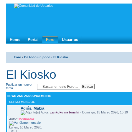
Home
Portal
Foro
Usuarios
Foro
‹
De todo un poco
‹
El Kiosko
El Kiosko
Publicar un nuevo
tema
NEWS AND ANNOUNCEMENTS
ÚLTIMO MENSAJE
Adiós, Matxa
Autor:
zankoku na tenshi
» Domingo, 15 Marzo 2026, 15:19
Autor:
Medinator
Lunes, 16 Marzo 2026,
10:01