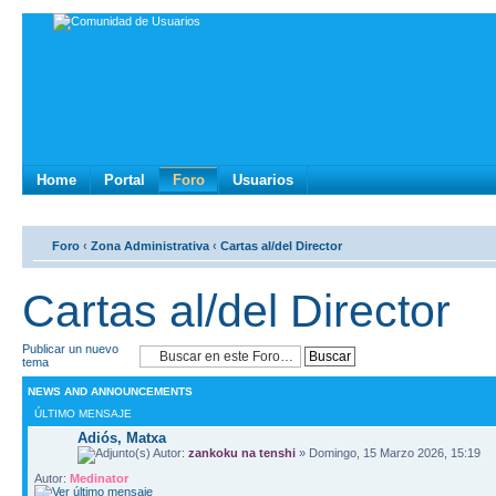
Home
Portal
Foro
Usuarios
Foro
‹
Zona Administrativa
‹
Cartas al/del Director
Cartas al/del Director
Publicar un nuevo
tema
NEWS AND ANNOUNCEMENTS
ÚLTIMO MENSAJE
Adiós, Matxa
Autor:
zankoku na tenshi
» Domingo, 15 Marzo 2026, 15:19
Autor:
Medinator