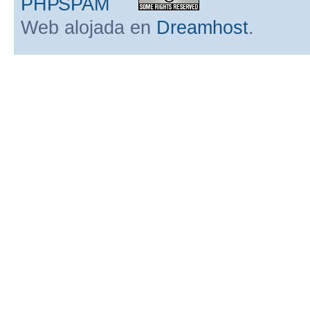
Web alojada en
Dreamhost
.