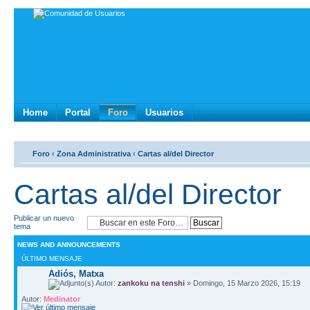
Home
Portal
Foro
Usuarios
Foro
‹
Zona Administrativa
‹
Cartas al/del Director
Cartas al/del Director
Publicar un nuevo
tema
NEWS AND ANNOUNCEMENTS
ÚLTIMO MENSAJE
Adiós, Matxa
Autor:
zankoku na tenshi
» Domingo, 15 Marzo 2026, 15:19
Autor:
Medinator