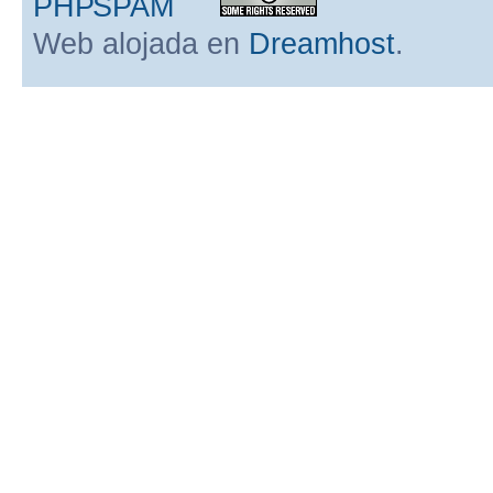
Web alojada en
Dreamhost
.