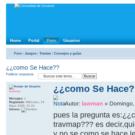
Home
Portal
Foro
Usuarios
Foro
‹
Juegos
‹
Travian
‹
Consejos y guías
¿¿como Se Hace??
Publicar respuesta
¿¿como Se Hace?
lawman
Mensajes:
1
Registrado:
Miércoles, 24
Autor:
lawman
» Domingo, 
Mayo 2006, 01:24
Género:
pues la pregunta es:¿¿
travmap??? es decir,qui
y no se como se hace l