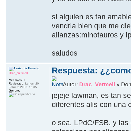
si alguien es tan amabl
vendria bien que me die
alianzas:minotauros y l
saludos
Respuesta: ¿¿com
Drac_Vermell
Mensajes:
1
Autor:
Drac_Vermell
» Dom
Registrado:
Lunes, 20
Febrero 2006, 16:35
Género:
jejeje lawman, es tan s
diferentes alis con una
o sea, LPdC/FSB, y las