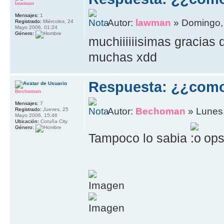
lawman
Mensajes:
1
Autor:
lawman
» Domingo, 
Registrado:
Miércoles, 24
Mayo 2006, 01:24
Género:
muchiiiiiisimas gracias d
muchas xdd
Respuesta: ¿¿com
Bechoman
Mensajes:
7
Autor:
Bechoman
» Lunes,
Registrado:
Jueves, 25
Mayo 2006, 15:46
Ubicación:
Coruña City
Género:
Tampoco lo sabia
ops