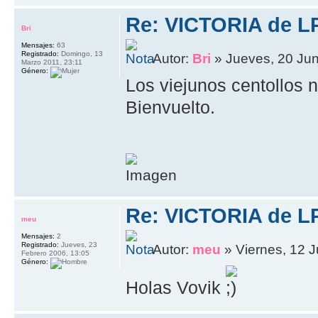
Re: VICTORIA de L
Bri
Mensajes:
63
Registrado:
Domingo, 13
Autor:
Bri
» Jueves, 20 Jun
Marzo 2011, 23:11
Género:
Los viejunos centollos
Bienvuelto.
Re: VICTORIA de L
meu
Mensajes:
2
Registrado:
Jueves, 23
Autor:
meu
» Viernes, 12 J
Febrero 2006, 13:05
Género:
Holas Vovik