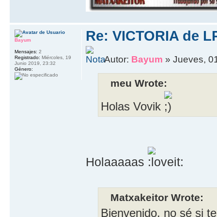
Re: VICTORIA de L
Bayum
Mensajes:
2
Autor:
Bayum
» Jueves, 0
Registrado:
Miércoles, 19
Junio 2019, 23:32
Género:
meu Wrote:
Holas Vovik
Holaaaaas
Matxakeitor Wrote:
Bienvenido, no sé si t