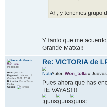
Ah, y tenemos grupo 
Y tanto que me acuerdo d
Grande Matxa!!
Re: VICTORIA de L
Won_tolla
Moderador
Autor:
Won_tolla
» Jueves,
Mensajes:
750
Registrado:
Martes, 13
Octubre 2009, 17:37
Pues ahora que has enco
Ubicación:
Por la Tierra
Media
Género:
TE VAYAS!!!!