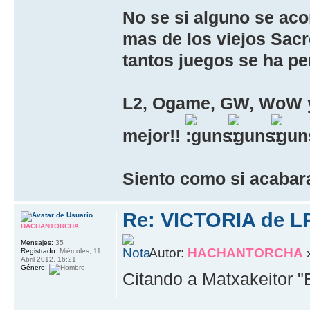
No se si alguno se aco
mas de los viejos Sac
tantos juegos se ha pe
L2, Ogame, GW, WoW y 
mejor!!
Siento como si acabara
Re: VICTORIA de L
HACHANTORCHA
Mensajes:
35
Autor:
HACHANTORCHA
»
Registrado:
Miércoles, 11
Abril 2012, 16:21
Género:
Citando a Matxakeitor "