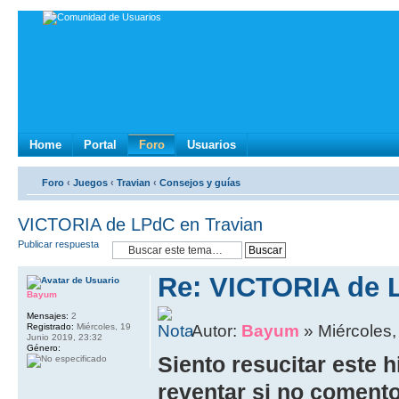
Home
Portal
Foro
Usuarios
Foro
‹
Juegos
‹
Travian
‹
Consejos y guías
VICTORIA de LPdC en Travian
Publicar respuesta
Re: VICTORIA de 
Bayum
Mensajes:
2
Registrado:
Miércoles, 19
Autor:
Bayum
» Miércoles,
Junio 2019, 23:32
Género:
Siento resucitar este h
reventar si no coment