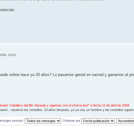
conocían.
2026, 10:01
mundo online hace ya 20 años? Lo pasamos genial en sacred y ganamos el prime
inator Caballero del Bic Naranja y sigamos con el chorra-test" a fecha 11 de abril de 2009
nol... nacieron los centollos. 10 años después, yo ya soy un hombre y los centollos siguen e
ensajes previos:
Ordenar por