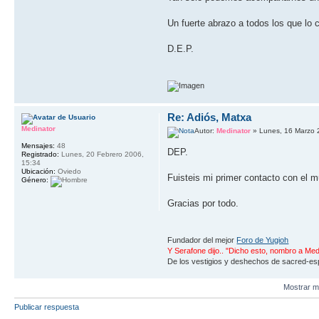
Un fuerte abrazo a todos los que lo 
D.E.P.
Re: Adiós, Matxa
Medinator
Autor:
Medinator
» Lunes, 16 Marzo 
Mensajes:
48
DEP.
Registrado:
Lunes, 20 Febrero 2006,
15:34
Ubicación:
Oviedo
Fuisteis mi primer contacto con el 
Género:
Gracias por todo.
Fundador del mejor
Foro de Yugioh
Y Serafone dijo.. "Dicho esto, nombro a Med
De los vestigios y deshechos de sacred-espa
Mostrar m
Publicar respuesta