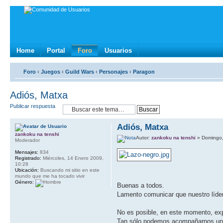
Home
Portal
Foro
Usuarios
Foro
‹
Juegos
‹
Guild Wars
‹
Personajes
‹
Paragon
Adiós, Matxa
Publicar respuesta
Adiós, Matxa
zankoku na tenshi
Autor:
zankoku na tenshi
» Domingo,
Moderador
Mensajes:
834
Registrado:
Miércoles, 14 Enero 2009,
10:28
Ubicación:
Buscando mi sitio en este
mundo que me ha tocado vivir
Género:
Buenas a todos.
Lamento comunicar que nuestro líder 
No es posible, en este momento, exp
Tan sólo podemos acompañarnos unos 