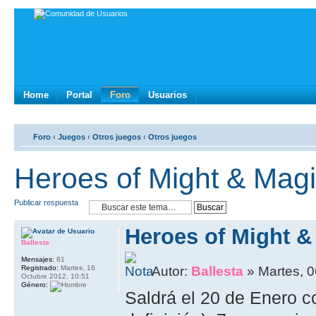
Home
Portal
Foro
Usuarios
Foro
‹
Juegos
‹
Otros juegos
‹
Otros juegos
Heroes of Might & Magi
Publicar respuesta
Heroes of Might & 
Ballesta
Mensajes:
81
Registrado:
Martes, 16
Autor:
Ballesta
» Martes, 0
Octubre 2012, 10:51
Género:
Saldrá el 20 de Enero c