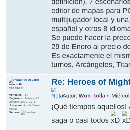
definición). 7 escenar
editor de mapas para PC
multijugador local y un
español y otros 8 idiom
Se puede hacer la prec
29 de Enero al precio d
Es exactamente el mism
turnos, Arcángeles, Tit
Re: Heroes of Might
Won_tolla
Moderador
Autor:
Won_tolla
» Miércol
Mensajes:
750
Registrado:
Martes, 13
Octubre 2009, 17:37
¡Qué tiempos aquellos! 
Ubicación:
Por la Tierra
Media
Género:
saga o casi todos