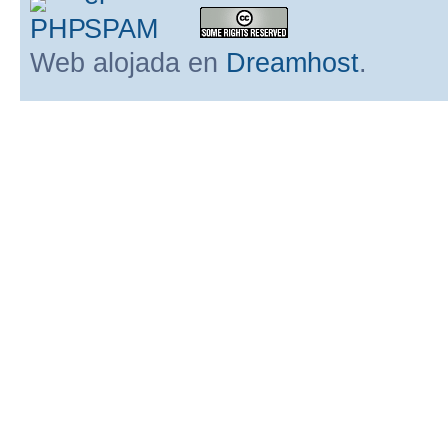
Web alojada en
Dreamhost
.