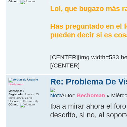
Género:
Lol, que bugazo más r
Has preguntado en el f
pueden decir si es cosa
[CENTER][img width=533 hei
[/CENTER]
Re: Problema De Vi
Bechoman
Mensajes:
7
Autor:
Bechoman
» Miérco
Registrado:
Jueves, 25
Mayo 2006, 15:46
Ubicación:
Coruña City
Iba a mirar ahora el for
Género:
descrito, si no, al sopor