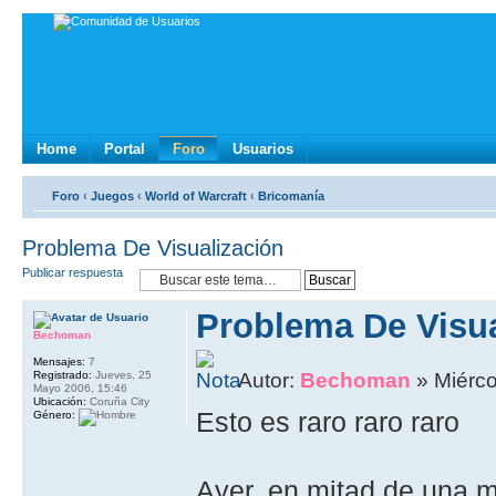
Home
Portal
Foro
Usuarios
Foro
‹
Juegos
‹
World of Warcraft
‹
Bricomanía
Problema De Visualización
Publicar respuesta
Problema De Visua
Bechoman
Mensajes:
7
Registrado:
Jueves, 25
Autor:
Bechoman
» Miérco
Mayo 2006, 15:46
Ubicación:
Coruña City
Esto es raro raro raro
Género:
Ayer, en mitad de una mi