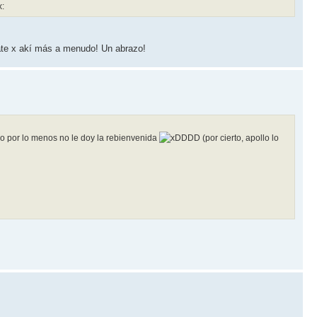
 x akí­ más a menudo! Un abrazo!
o por lo menos no le doy la rebienvenida
DDD (por cierto, apollo lo