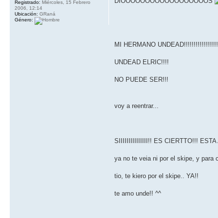
DIOOOOOOOOOOOOOOOOOOS
Registrado:
Miércoles, 15 Febrero
2006, 12:14
Ubicación:
GRaná
Género:
MI HERMANO UNDEAD!!!!!!!!!!!!!!!!!!!!
UNDEAD ELRIC!!!!
NO PUEDE SER!!!
voy a reentrar...
SIIIIIIIIIIIIIII!! ES CIERTTO!!! ES
ya no te veia ni por el skipe, y par
tio, te kiero por el skipe.. YA!!
te amo unde!! ^^