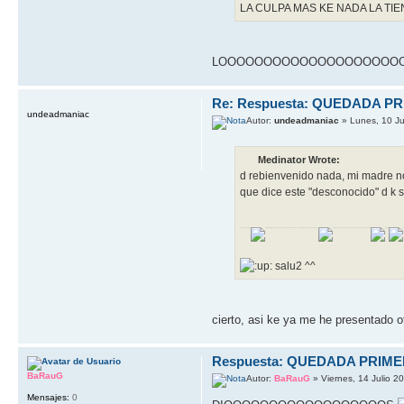
LA CULPA MAS KE NADA LA TIENE
LOOOOOOOOOOOOOOOOOOOOOOOOOOOOL U
Re: Respuesta: QUEDADA P
undeadmaniac
Autor:
undeadmaniac
» Lunes, 10 Ju
Medinator Wrote:
d rebienvenido nada, mi madre no
que dice este "desconocido" d k s
presentate mamon
k aunk llegases a casi 1000 posts en el foro sacred español (fueron un porron d posts no?
) y des por supuesto k t conocemos hay k acer las cosas bien
DD
salu2 ^^
cierto, asi ke ya me he presentado o
Respuesta: QUEDADA PRIM
BaRauG
Autor:
BaRauG
» Viernes, 14 Julio 2
Mensajes:
0