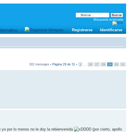
Búsqueda avanzada
Registrarse
Identificarse
302 mensajes •
Página
29
de
31
•
...
1
26
27
28
29
30
31
 yo por lo menos no le doy la rebienvenida
DDD (por cierto, apollo