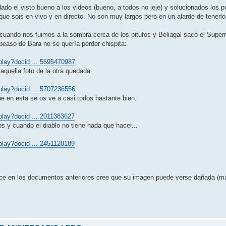
ado el visto bueno a los videos (bueno, a todos no jeje) y solucionados los 
 sois en vivo y en directo. No son muy largos pero en un alarde de tenerlo t
 cuando nos fuimos a la sombra cerca de los pitufos y Beliagal sacó el Supe
easo de Bara no se querí­a perder chispita:
play?docid ... 5695470987
 aquella foto de la otra quedada.
play?docid ... 5707236556
e en esta se os ve a casi todos bastante bien.
play?docid ... 2011383627
s y cuando el diablo no tiene nada que hacer...
play?docid ... 2451128189
ce en los documentos anteriores cree que su imagen puede verse dañada (más