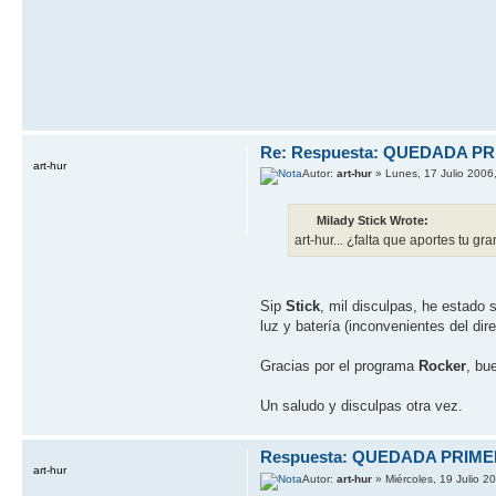
Re: Respuesta: QUEDADA P
art-hur
Autor:
art-hur
» Lunes, 17 Julio 2006
Milady Stick Wrote:
art-hur... ¿falta que aportes tu g
Sip
Stick
, mil disculpas, he estado 
luz y baterí­a (inconvenientes del di
Gracias por el programa
Rocker
, bu
Un saludo y disculpas otra vez.
Respuesta: QUEDADA PRIM
art-hur
Autor:
art-hur
» Miércoles, 19 Julio 2