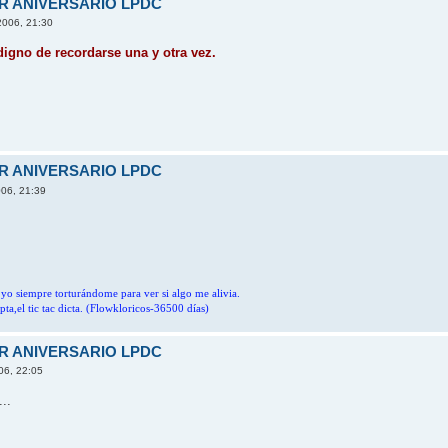
ER ANIVERSARIO LPDC
 2006, 21:30
digno de recordarse una y otra vez.
ER ANIVERSARIO LPDC
006, 21:39
,y yo siempre torturándome para ver si algo me alivia.
pta,el tic tac dicta. (Flowkloricos-36500 días)
ER ANIVERSARIO LPDC
006, 22:05
...