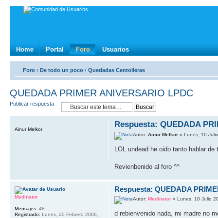
Home
Portal
Foro
Usuarios
Foro
‹
De todo un poco
‹
Quedadas Centolleras
QUEDADA PRIMER ANIVERSARIO LPDC
Publicar respuesta
Respuesta: QUEDADA PR
Ainur Melkor
Autor:
Ainur Melkor
» Lunes, 10 Juli
LOL undead he oido tanto hablar de t
Revienbenido al foro ^^
Respuesta: QUEDADA PRIM
Medinator
Autor:
Medinator
» Lunes, 10 Julio 2
Mensajes:
48
d rebienvenido nada, mi madre no me
Registrado:
Lunes, 20 Febrero 2006,