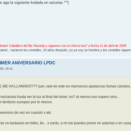
e aga la siguiente kedada en asturias ^^)
inator Caballero del Bic Naranja y sigamos con el chorra-test" a fecha 11 de abril de 2009
nol... nacieron los centollos. 10 años después, yo ya soy un hombre y los centollos siguen e
RIMER ANIVERSARIO LPDC
006, 16:11
E ME HA LLAMADO??? juer, vale ke este en marruecos apalancao fumao canutos, p
achariais hasta ver la luz al final del tunel, no? al menos eso espero sino...
en territorio europeo por lo menos.
 veremos de vez en cuando x aki.
ke no kedaseis en bilbo, tio... x cierto, a mi me puedes poner en asturias o en ca