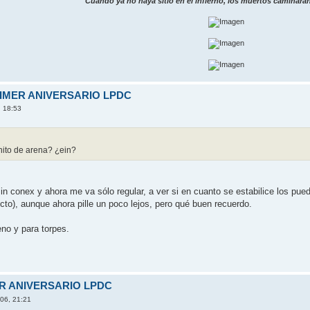
"Cuando ya no haya sitio en el infierno, los muertos caminarán 
RIMER ANIVERSARIO LPDC
, 18:53
ranito de arena? ¿ein?
sin conex y ahora me va sólo regular, a ver si en cuanto se estabilice los pued
recto), aunque ahora pille un poco lejos, pero qué buen recuerdo.
eno y para torpes.
ER ANIVERSARIO LPDC
006, 21:21