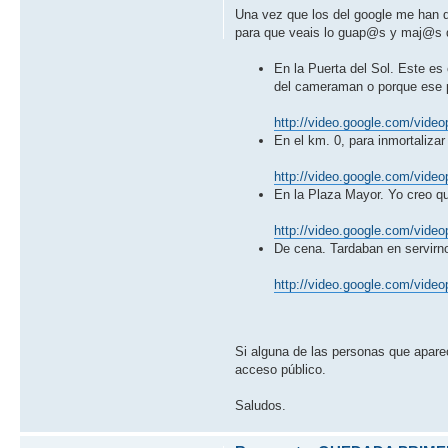
Una vez que los del google me han d
para que veais lo guap@s y maj@s que
En la Puerta del Sol. Este es
del cameraman o porque ese p
http://video.google.com/video
En el km. 0, para inmortalizar
http://video.google.com/video
En la Plaza Mayor. Yo creo qu
http://video.google.com/video
De cena. Tardaban en servirno
http://video.google.com/video
Si alguna de las personas que apare
acceso público.
Saludos.