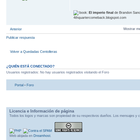
El imperio final
de Brandon Sand
4thquartercomeback.blogspot.com
Mostrar m
Anterior
Publicar respuesta
Volver a Quedadas Centolleras
¿QUIÉN ESTÁ CONECTADO?
Usuarios registrados: No hay usuarios registrados visitando el Foro
Portal
•
Foro
Licencia e Información de página
Todos los logos y marcas son propiedad de su respectivos dueños. Los mensajes y c
Web alojada en
Dreamhost
.