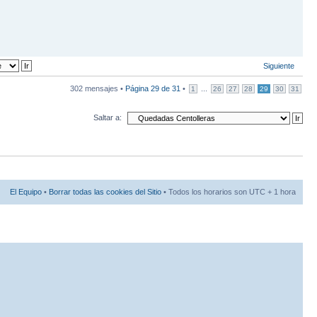
Siguiente
302 mensajes •
Página
29
de
31
•
...
1
26
27
28
29
30
31
Saltar a:
El Equipo
•
Borrar todas las cookies del Sitio
• Todos los horarios son UTC + 1 hora