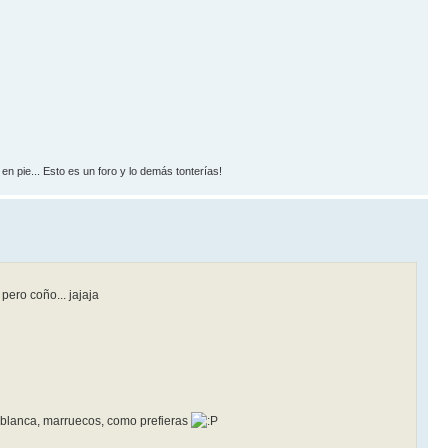
n pie... Esto es un foro y lo demás tonterías!
ero coño... jajaja
sablanca, marruecos, como prefieras