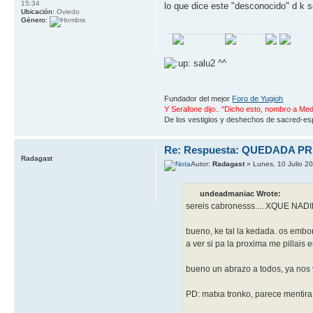
15:34
lo que dice este "desconocido" d k s
Ubicación:
Oviedo
Género:
presentate mamon
k aunk llegases a casi 1000 posts en el foro sacred español (fueron un porron d posts no?
) y des por supuesto k t conocemos hay k acer las cosas bien
DD
salu2 ^^
Fundador del mejor
Foro de Yugioh
Y Serafone dijo.. "Dicho esto, nombro a Med
De los vestigios y deshechos de sacred-espa
Re: Respuesta: QUEDADA P
Radagast
Autor:
Radagast
» Lunes, 10 Julio 2
undeadmaniac Wrote:
sereis cabronesss.... XQUE NADI
bueno, ke tal la kedada. os emborr
a ver si pa la proxima me pillais 
bueno un abrazo a todos, ya nos
PD: matxa tronko, parece mentira 