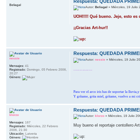
Respuesta: QUEDADA PRIM
Beliagal
Autor:
Beliagal
» Miércoles, 19 Julio
UOH!!!!! Qué bueno. Jeje, esto es 
¡¡Gracias Art-hur!!
Respuesta: QUEDADA PRIM
nessie
Autor:
nessie
» Miércoles, 19 Julio 2
Mensajes:
41
Registrado:
Domingo, 05 Febrero 2006,
jeje molan mucho centollos reunidos portandose bien jejeje
20:27
Género:
Para ver el arco iris has de soportar la lluvia
Y grítame, grita miel, grítame, vuelvo a mi cri
Respuesta: QUEDADA PRIM
klorzo
Autor:
klorzo
» Miércoles, 19 Julio 2
Mensajes:
167
Muy bueno el reportaje centollero Art
Registrado:
Miércoles, 22 Febrero
2006, 21:30
Ubicación:
Latveria
Género: