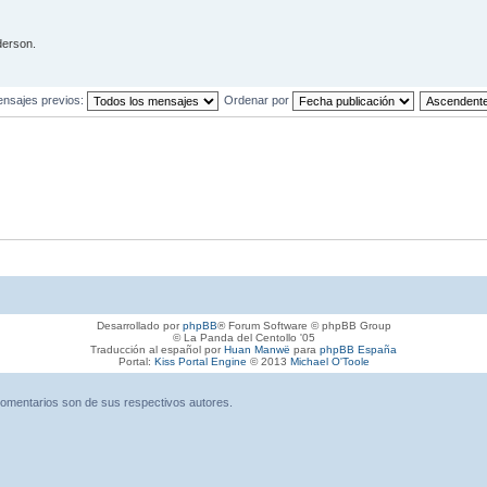
erson.
ensajes previos:
Ordenar por
Desarrollado por
phpBB
® Forum Software © phpBB Group
© La Panda del Centollo '05
Traducción al español por
Huan Manwë
para
phpBB España
Portal:
Kiss Portal Engine
© 2013
Michael O'Toole
omentarios son de sus respectivos autores.