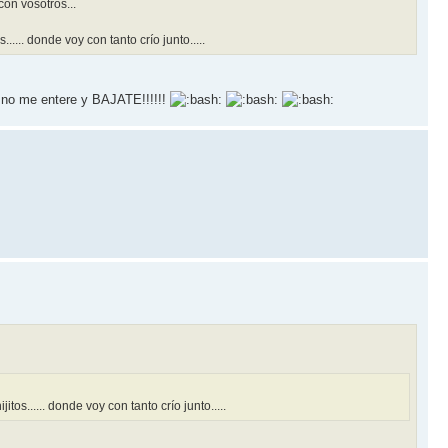
con vosotros...
.... donde voy con tanto crí­o junto.....
 q no me entere y BAJATE!!!!!!
os...... donde voy con tanto crí­o junto.....