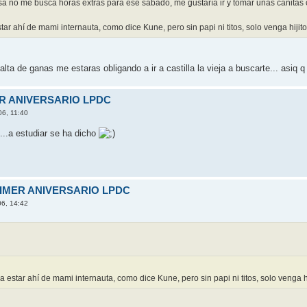
sa no me busca horas extras para ese sábado, me gustarí­a ir y tomar unas cañitas 
r ahí­ de mami internauta, como dice Kune, pero sin papi ni titos, solo venga hijitos..
lta de ganas me estaras obligando a ir a castilla la vieja a buscarte... asiq
ER ANIVERSARIO LPDC
06, 11:40
...a estudiar se ha dicho
RIMER ANIVERSARIO LPDC
06, 14:42
estar ahí­ de mami internauta, como dice Kune, pero sin papi ni titos, solo venga hijit