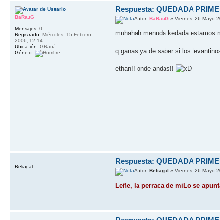
Respuesta: QUEDADA PRIM
BaRauG
Autor:
BaRauG
» Viernes, 26 Mayo 2
Mensajes:
0
muhahah menuda kedada estamos m
Registrado:
Miércoles, 15 Febrero
2006, 12:14
Ubicación:
GRaná
q ganas ya de saber si los levantinos
Género:
ethan!! onde andas!!
Respuesta: QUEDADA PRIM
Beliagal
Autor:
Beliagal
» Viernes, 26 Mayo 2
Leñe, la perraca de miLo se apunt
Respuesta: QUEDADA PRIM