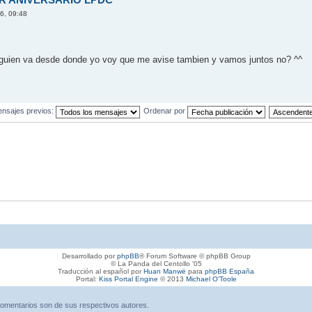
6, 09:48
 alguien va desde donde yo voy que me avise tambien y vamos juntos no? ^^
ensajes previos:
Ordenar por
Desarrollado por
phpBB
® Forum Software © phpBB Group
© La Panda del Centollo '05
Traducción al español por
Huan Manwë
para
phpBB España
Portal:
Kiss Portal Engine
© 2013
Michael O'Toole
omentarios son de sus respectivos autores.