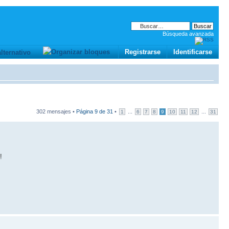
Búsqueda avanzada
Registrarse
Identificarse
302 mensajes •
Página
9
de
31
•
...
...
1
6
7
8
9
10
11
12
31
!