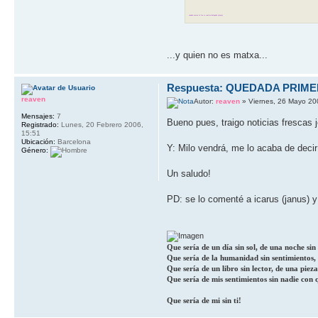
cuando matxa lo lea se sentira halagado jajajaj
...y quien no es matxa...
Respuesta: QUEDADA PRIM
reaven
Autor:
reaven
» Viernes, 26 Mayo 20
Mensajes:
7
Bueno pues, traigo noticias frescas 
Registrado:
Lunes, 20 Febrero 2006,
15:51
Ubicación:
Barcelona
Y: Milo vendrá, me lo acaba de decir
Género:
Un saludo!
PD: se lo comenté a icarus (janus) y
Que sería de un día sin sol, de una noche sin l
Que sería de la humanidad sin sentimientos, d
Que sería de un libro sin lector, de una pieza
Que sería de mis sentimientos sin nadie con 
Que sería de mi sin ti!