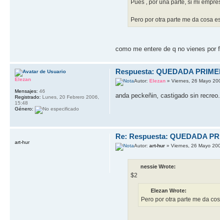
Pues , por una parte, si mi empre
Pero por otra parte me da cosa esta
como me entere de q no vienes por fa
Respuesta: QUEDADA PRIM
Elezan
Autor:
Elezan
» Viernes, 26 Mayo 20
Mensajes:
46
anda peckeñin, castigado sin recreo.
Registrado:
Lunes, 20 Febrero 2006,
15:48
Género:
Re: Respuesta: QUEDADA P
art-hur
Autor:
art-hur
» Viernes, 26 Mayo 20
nessie Wrote:
$2
Elezan Wrote:
Pero por otra parte me da cosa 