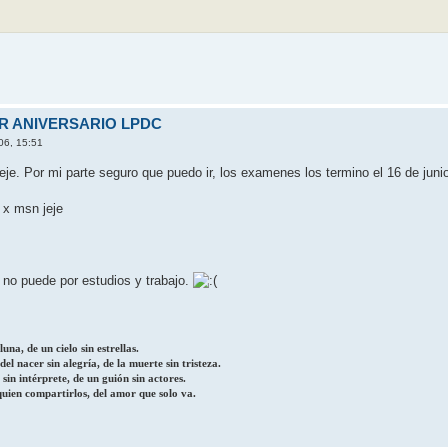
ER ANIVERSARIO LPDC
06, 15:51
jeje. Por mi parte seguro que puedo ir, los examenes los termino el 16 de juni
 x msn jeje
 no puede por estudios y trabajo.
una, de un cielo sin estrellas.
el nacer sin alegría, de la muerte sin tristeza.
 sin intérprete, de un guión sin actores.
quien compartirlos, del amor que solo va.