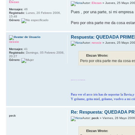
Elezan
Autor:
Elezan
» Jueves, 25 Mayo 200
Mensajes:
46
Pues , por una parte, si mi empresa
Registrado:
Lunes, 20 Febrero 2006,
15:48
Género:
Pero por otra parte me da cosa estar a
Respuesta: QUEDADA PRIM
nessie
Autor:
nessie
» Jueves, 25 Mayo 200
Mensajes:
41
Registrado:
Domingo, 05 Febrero 2006,
Elezan Wrote:
20:27
Género:
Pero por otra parte me da cosa esta
cuando matxa lo lea se sentira halagado jajajaj
Para ver el arco iris has de soportar la lluvia
Y grítame, grita miel, grítame, vuelvo a mi cri
Re: Respuesta: QUEDADA P
peck
Autor:
peck
» Viernes, 26 Mayo 2006
Elezan Wrote: