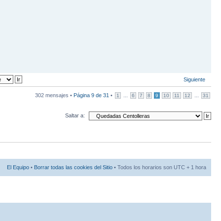
Siguiente
302 mensajes •
Página
9
de
31
•
...
...
1
6
7
8
9
10
11
12
31
Saltar a:
El Equipo
•
Borrar todas las cookies del Sitio
• Todos los horarios son UTC + 1 hora