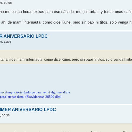
6, 10:58
 no me busca horas extras para ese sábado, me gustarí­a ir y tomar unas cañi
hí­ de mami internauta, como dice Kune, pero sin papi ni titos, solo venga hijit
ER ANIVERSARIO LPDC
6, 11:05
r ahí­ de mami internauta, como dice Kune, pero sin papi ni titos, solo venga hijitos..
,y yo siempre torturándome para ver si algo me alivia.
pta,el tic tac dicta. (Flowkloricos-36500 días)
RIMER ANIVERSARIO LPDC
, 00:30