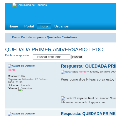
Home
Portal
Foro
Usuarios
Foro
‹
De todo un poco
‹
Quedadas Centolleras
QUEDADA PRIMER ANIVERSARIO LPDC
Publicar respuesta
Respuesta: QUEDADA PR
klorzo
Autor:
klorzo
» Jueves, 25 Mayo 200
Mensajes:
167
Pues como dice Piteas yo ya estoy h
Registrado:
Miércoles, 22 Febrero
2006, 21:30
Ubicación:
Latveria
Género:
El imperio final
de Brandon Sand
4thquartercomeback.blogspot.com
Respuesta: QUEDADA PRIM