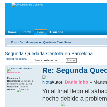
Home
Portal
Foro
Usuarios
Foro
‹
De todo un poco
‹
Quedadas Centolleras
Segunda Quedada Centolla en Barcelona
Publicar respuesta
Re: Segunda Qued
Danielinho
Mensajes:
0
Registrado:
Domingo, 17
Autor:
Danielinho
» Martes
Diciembre 2006, 13:55
Ubicación:
Toronho
Yo al final llego el sáb
Género:
noche debido a problem