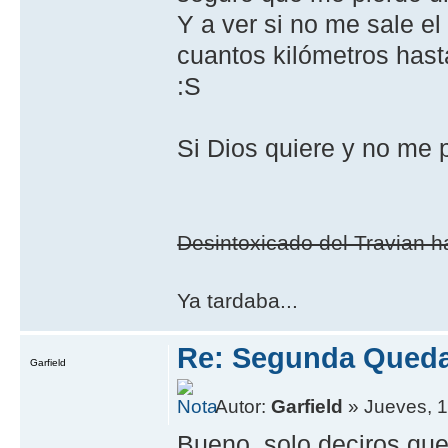
Y a ver si no me sale el
cuantos kilómetros has
:S
Si Dios quiere y no me pi
Desintoxicado del Travian ha
Ya tardaba...
Re: Segunda Queda
Garfield
Autor:
Garfield
» Jueves, 1
Bueno, solo deciros que