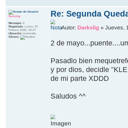
Re: Segunda Queda
Darkslig
Mensajes:
0
Autor:
Darkslig
» Jueves, 
Registrado:
Lunes, 20
Febrero 2006, 16:47
Ubicación:
Invernalia
Género:
2 de mayo...puente....u
Pasadlo bien mequetrefe
y por dios, decidle "K
de mi parte XDDD
Saludos ^^