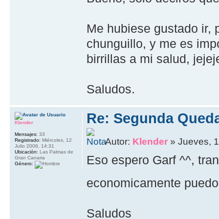
Me hubiese gustado ir, 
chunguillo, y me es imp
birrillas a mi salud, jej
Saludos.
Re: Segunda Queda
Klender
Mensajes:
33
Autor:
Klender
» Jueves, 1
Registrado:
Miércoles, 12
Julio 2006, 14:31
Ubicación:
Las Palmas de
Eso espero Garf ^^, tran
Gran Canaria
Género:
economicamente pued
Saludos