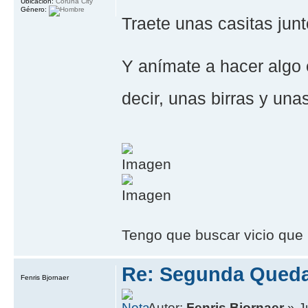
Ubicación:
Coruña City
Género:
Traete unas casitas junt
Y anímate a hacer algo 
decir, unas birras y una
Tengo que buscar vicio que 
Re: Segunda Queda
Fenris Bjornaer
Autor:
Fenris Bjornaer
» J