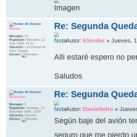
Re: Segunda Queda
Klender
Mensajes:
33
Autor:
Klender
» Jueves, 1
Registrado:
Miércoles, 12
Julio 2006, 14:31
Ubicación:
Las Palmas de
Gran Canaria
Género:
Alli estaré espero no p
Saludos
Re: Segunda Queda
Danielinho
Mensajes:
0
Autor:
Danielinho
» Jueves
Registrado:
Domingo, 17
Diciembre 2006, 13:55
Ubicación:
Toronho
Según baje del avión t
Género:
seguro que me pierdo u