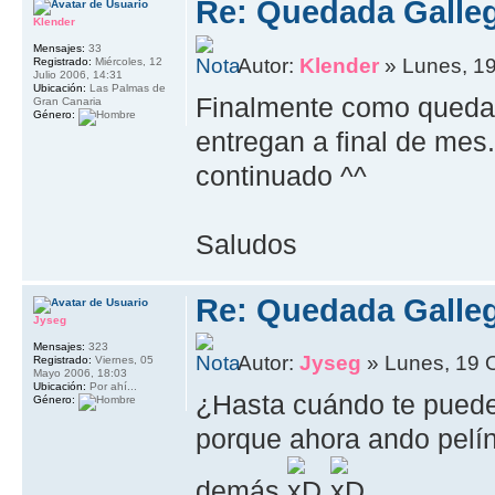
Re: Quedada Galleg
Klender
Mensajes:
33
Autor:
Klender
» Lunes, 19
Registrado:
Miércoles, 12
Julio 2006, 14:31
Ubicación:
Las Palmas de
Finalmente como queda 
Gran Canaria
Género:
entregan a final de mes.
continuado ^^
Saludos
Re: Quedada Galleg
Jyseg
Mensajes:
323
Autor:
Jyseg
» Lunes, 19 
Registrado:
Viernes, 05
Mayo 2006, 18:03
Ubicación:
Por ahí...
¿Hasta cuándo te puedes
Género:
porque ahora ando pelín
demás