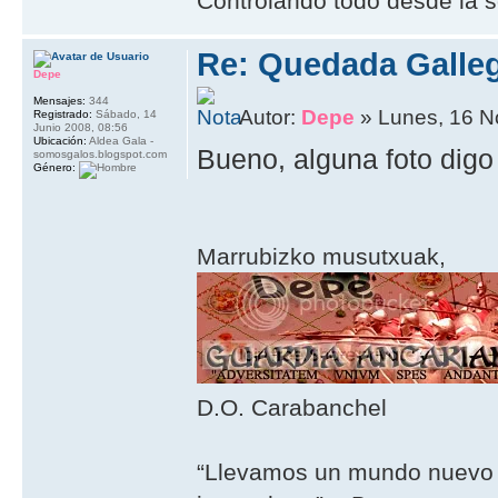
Controlando todo desde la s
Re: Quedada Galleg
Depe
Mensajes:
344
Autor:
Depe
» Lunes, 16 N
Registrado:
Sábado, 14
Junio 2008, 08:56
Ubicación:
Aldea Gala -
Bueno, alguna foto digo 
somosgalos.blogspot.com
Género:
Marrubizko musutxuak,
D.O. Carabanchel
“Llevamos un mundo nuevo 