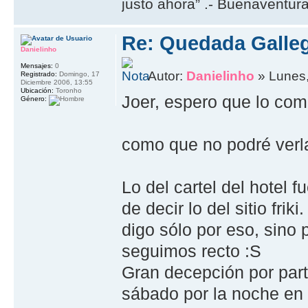
justo ahora” .- Buenaventur
Re: Quedada Galleg
Danielinho
Mensajes:
0
Autor:
Danielinho
» Lunes,
Registrado:
Domingo, 17
Diciembre 2006, 13:55
Ubicación:
Toronho
Joer, espero que lo comp
Género:
como que no podré ver
Lo del cartel del hote
de decir lo del sitio fri
digo sólo por eso, sino 
seguimos recto :S
Gran decepción por par
sábado por la noche en 