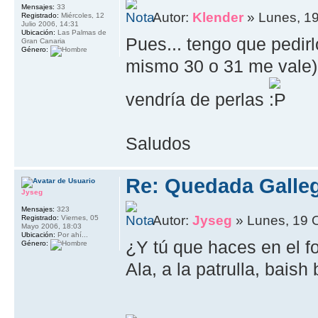
Mensajes:
33
Autor:
Klender
» Lunes, 19
Registrado:
Miércoles, 12
Julio 2006, 14:31
Ubicación:
Las Palmas de
Pues... tengo que pedir
Gran Canaria
Género:
mismo 30 o 31 me vale).
vendría de perlas
Saludos
Re: Quedada Galleg
Jyseg
Mensajes:
323
Autor:
Jyseg
» Lunes, 19 
Registrado:
Viernes, 05
Mayo 2006, 18:03
Ubicación:
Por ahí...
¿Y tú que haces en el f
Género:
Ala, a la patrulla, baish