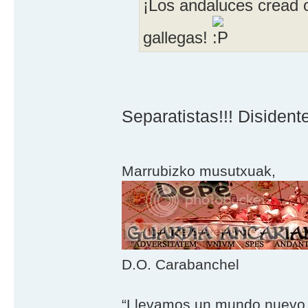
¡Los andaluces cread 
gallegas!
Separatistas!!! Disident
Marrubizko musutxuak,
D.O. Carabanchel
“Llevamos un mundo nuevo 