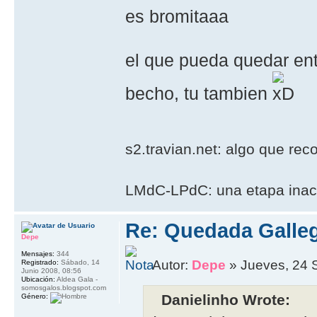
es bromitaaa
el que pueda quedar en
becho, tu tambien
s2.travian.net: algo que rec
LMdC-LPdC: una etapa inac
Re: Quedada Galleg
Depe
Mensajes:
344
Autor:
Depe
» Jueves, 24 
Registrado:
Sábado, 14
Junio 2008, 08:56
Ubicación:
Aldea Gala -
somosgalos.blogspot.com
Danielinho Wrote:
Género: