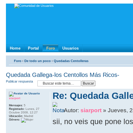
Home
Portal
Foro
Usuarios
Foro
‹
De todo un poco
‹
Quedadas Centolleras
Quedada Gallega-los Centollos Más Ricos-
Publicar respuesta
Re: Quedada Galle
siarport
Mensajes:
5
Registrado:
Lunes, 27
Autor:
siarport
» Jueves, 2
Octubre 2008, 12:27
Ubicación:
Madrid
sii, no veis que pone los
Género: