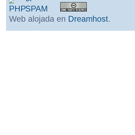
Web alojada en
Dreamhost
.