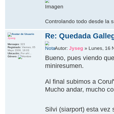
Controlando todo desde la s
Re: Quedada Galleg
Jyseg
Mensajes:
323
Autor:
Jyseg
» Lunes, 16 
Registrado:
Viernes, 05
Mayo 2006, 18:03
Ubicación:
Por ahí...
Bueno, pues viendo que 
Género:
miniresumen.
Al final subimos a Coruñ
Mucho andar, mucho co
Silvi (siarport) esta vez