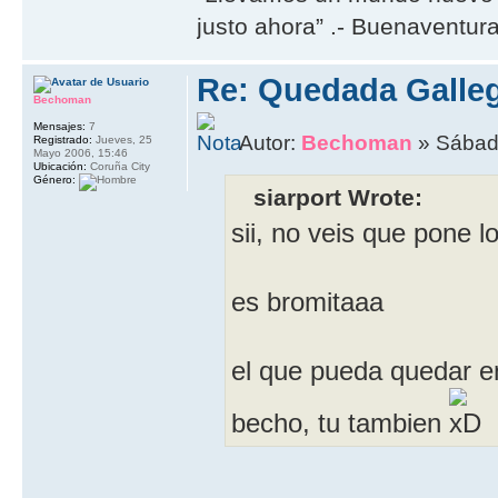
justo ahora” .- Buenaventur
Re: Quedada Galleg
Bechoman
Mensajes:
7
Autor:
Bechoman
» Sábado
Registrado:
Jueves, 25
Mayo 2006, 15:46
Ubicación:
Coruña City
Género:
siarport Wrote:
sii, no veis que pone l
es bromitaaa
el que pueda quedar e
becho, tu tambien