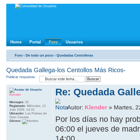
Home
Portal
Foro
Usuarios
Foro
‹
De todo un poco
‹
Quedadas Centolleras
Quedada Gallega-los Centollos Más Ricos-
Publicar respuesta
Re: Quedada Galle
Klender
Mensajes:
33
Registrado:
Miércoles, 12
Autor:
Klender
» Martes, 2
Julio 2006, 14:31
Ubicación:
Las Palmas de
Por los días no hay pro
Gran Canaria
Género:
06:00 el jueves de madr
14:00