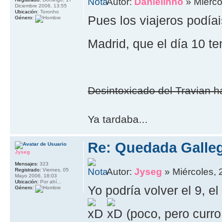
Autor:
Danielinho
» Miérco
Diciembre 2006, 13:55
Ubicación:
Toronho
Pues los viajeros podía
Género:
Madrid, que el día 10 t
Desintoxicado del Travian ha
Ya tardaba...
Re: Quedada Galleg
Jyseg
Mensajes:
323
Autor:
Jyseg
» Miércoles, 
Registrado:
Viernes, 05
Mayo 2006, 18:03
Ubicación:
Por ahí...
Yo podría volver el 9, e
Género:
(poco, pero curr