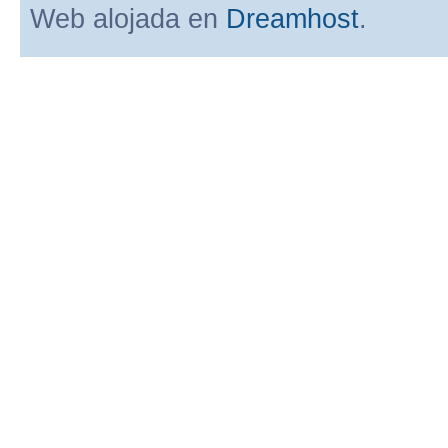
Web alojada en
Dreamhost
.