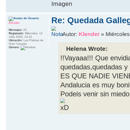
Re: Quedada Galleg
Klender
Mensajes:
33
Autor:
Klender
» Miércoles
Registrado:
Miércoles, 12
Julio 2006, 14:31
Ubicación:
Las Palmas de
Gran Canaria
Helena Wrote:
Género:
!!Vayaaa!!! Que envid
quedadas,quedadas y
ES QUE NADIE VIEN
Andalucia es muy bonit
Podeis venir sin miedo