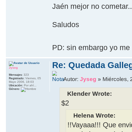
Jaén mejor no cometar..
Saludos
PD: sin embargo yo me
Re: Quedada Galleg
Jyseg
Mensajes:
323
Autor:
Jyseg
» Miércoles, 
Registrado:
Viernes, 05
Mayo 2006, 18:03
Ubicación:
Por ahí...
Género:
Klender Wrote:
$2
Helena Wrote:
!!Vayaaa!!! Que env