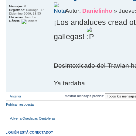
Mensajes:
0
Autor:
Danielinho
» Jueves
Registrado:
Domingo, 17
Diciembre 2006, 13:55
Ubicación:
Toronho
¡Los andaluces cread ot
Género:
gallegas!
Desintoxicado del Travian ha
Ya tardaba...
Mostrar mensajes previos:
Anterior
Publicar respuesta
Volver a Quedadas Centolleras
¿QUIÉN ESTÁ CONECTADO?