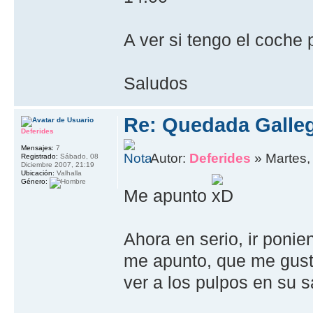
A ver si tengo el coche 
Saludos
Re: Quedada Galleg
Deferides
Mensajes:
7
Autor:
Deferides
» Martes,
Registrado:
Sábado, 08
Diciembre 2007, 21:19
Ubicación:
Valhalla
Género:
Me apunto
Ahora en serio, ir poni
me apunto, que me gustar
ver a los pulpos en su s