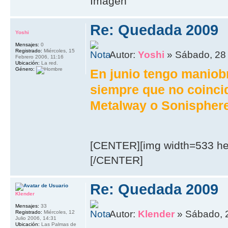
Re: Quedada 2009
Yoshi
Mensajes:
0
Registrado:
Miércoles, 15
Autor:
Yoshi
» Sábado, 28 
Febrero 2006, 11:16
Ubicación:
La red.
Género:
En junio tengo maniobr
siempre que no coinci
Metalway o Sonisphere
[CENTER][img width=533 hei
[/CENTER]
Re: Quedada 2009
Klender
Mensajes:
33
Autor:
Klender
» Sábado, 2
Registrado:
Miércoles, 12
Julio 2006, 14:31
Ubicación:
Las Palmas de