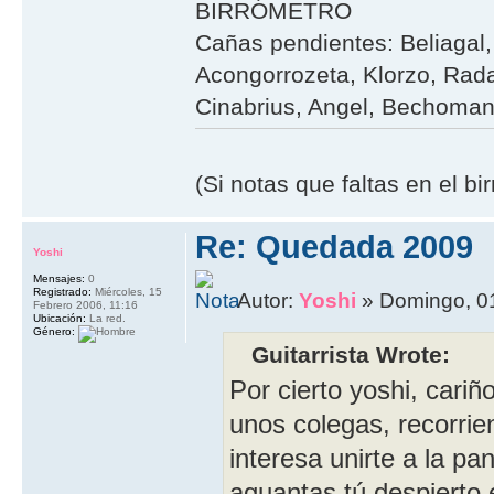
BIRRÓMETRO
Cañas pendientes: Beliagal, 
Acongorrozeta, Klorzo, Rada
Cinabrius, Angel, Bechoman,
(Si notas que faltas en el b
Re: Quedada 2009
Yoshi
Mensajes:
0
Registrado:
Miércoles, 15
Autor:
Yoshi
» Domingo, 0
Febrero 2006, 11:16
Ubicación:
La red.
Género:
Guitarrista Wrote:
Por cierto yoshi, cari
unos colegas, recorrien
interesa unirte a la p
aguantas tú despierto 