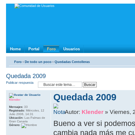
Home
Portal
Foro
Usuarios
Foro
‹
De todo un poco
‹
Quedadas Centolleras
Quedada 2009
Publicar respuesta
Quedada 2009
Klender
Mensajes:
33
Registrado:
Miércoles, 12
Autor:
Klender
» Viernes, 
Julio 2006, 14:31
Ubicación:
Las Palmas de
Bueno a ver si podemos 
Gran Canaria
Género:
cambia nada más me cua