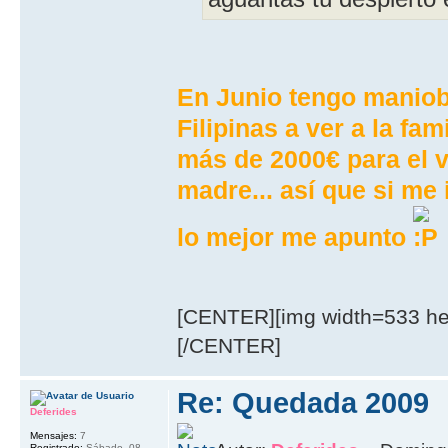
En Junio tengo maniob
Filipinas a ver a la fa
más de 2000€ para el v
madre... así que si me
lo mejor me apunto
[CENTER][img width=533 hei
[/CENTER]
Re: Quedada 2009
Deferides
Mensajes:
7
Registrado:
Sábado, 08