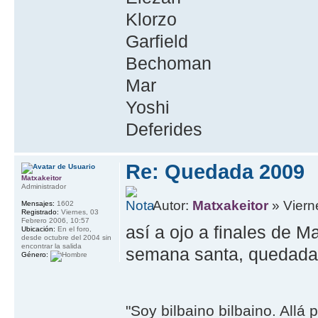
Klorzo
Garfield
Bechoman
Mar
Yoshi
Deferides
Re: Quedada 2009
Matxakeitor
Administrador
Autor:
Matxakeitor
» Viern
Mensajes:
1602
Registrado:
Viernes, 03
Febrero 2006, 10:57
así a ojo a finales de M
Ubicación:
En el foro,
desde octubre del 2004 sin
encontrar la salida
semana santa, quedada 
Género:
"Soy bilbaino bilbaino. Allá 