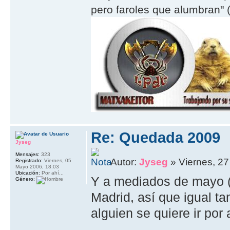
pero faroles que alumbran" (
Re: Quedada 2009
Jyseg
Mensajes:
323
Autor:
Jyseg
» Viernes, 27
Registrado:
Viernes, 05
Mayo 2006, 18:03
Ubicación:
Por ahí...
Y a mediados de mayo (e
Género:
Madrid, así que igual 
alguien se quiere ir por 