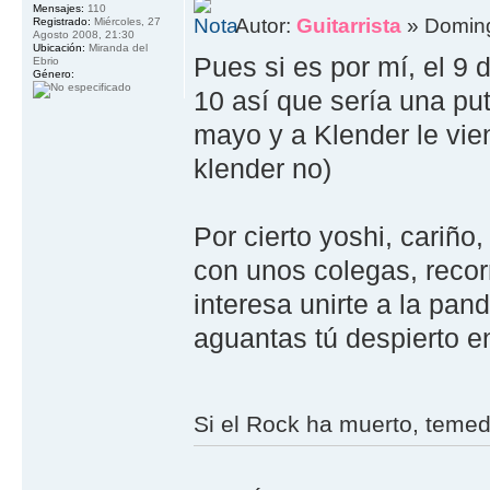
Mensajes:
110
Autor:
Guitarrista
» Doming
Registrado:
Miércoles, 27
Agosto 2008, 21:30
Ubicación:
Miranda del
Pues si es por mí, el 9
Ebrio
Género:
10 así que sería una pu
mayo y a Klender le vien
klender no)
Por cierto yoshi, cariño
con unos colegas, recorr
interesa unirte a la pa
aguantas tú despierto e
Si el Rock ha muerto, teme