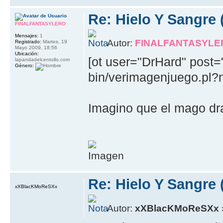
Re: Hielo Y Sangre 
FINALFANTASYLERO
Mensajes:
1
Autor:
FINALFANTASYLE
Registrado:
Martes, 19
Mayo 2009, 18:56
Ubicación:
[ot user="DrHard" post=
lapandadelcentollo.com
Género:
bin/verimagenjuego.pl
Imagino que el mago dra
Re: Hielo Y Sangre 
xXBlacKMoReSXx
Autor:
xXBlacKMoReSXx