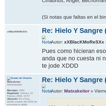
Cinabrius, Angel, Bechoman,
(Si notas que faltas en el b
Re: Hielo Y Sangre 
xXBlacKMoReSXx
Autor:
xXBlacKMoReSXx
Pues como hicieran eso
anda que no cuesta ni n
te jode XDDD
Re: Hielo Y Sangre 
Matxakeitor
Administrador
Autor:
Matxakeitor
» Viern
Mensajes:
1602
Registrado:
Viernes, 03
Febrero 2006, 10:57
Ubicación:
En el foro,
desde octubre del 2004 sin
encontrar la salida