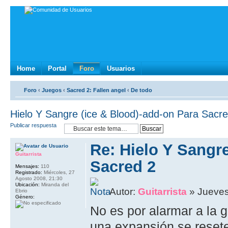
Home
Portal
Foro
Usuarios
Foro
‹
Juegos
‹
Sacred 2: Fallen angel
‹
De todo
Hielo Y Sangre (ice & Blood)-add-on Para Sacr
Publicar respuesta
Re: Hielo Y Sangr
Guitarrista
Sacred 2
Mensajes:
110
Registrado:
Miércoles, 27
Agosto 2008, 21:30
Ubicación:
Miranda del
Autor:
Guitarrista
» Jueves,
Ebrio
Género:
No es por alarmar a la g
una expansión se reset