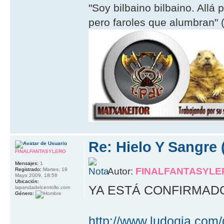
"Soy bilbaino bilbaino. Allá 
pero faroles que alumbran" (
Re: Hielo Y Sangre 
FINALFANTASYLERO
Mensajes:
1
Autor:
FINALFANTASYLE
Registrado:
Martes, 19
Mayo 2009, 18:56
Ubicación:
YA ESTÁ CONFIRMADO, s
lapandadelcentollo.com
Género:
http://www.ludoqia.com/