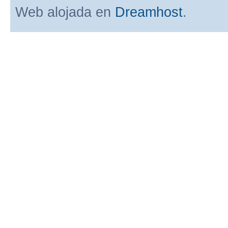
Web alojada en
Dreamhost
.