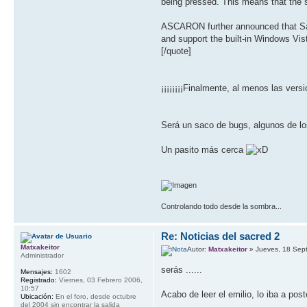
being pressed. This means that the 
ASCARON further announced that Sac
and support the built-in Windows Vist
[/quote]
¡¡¡¡¡¡¡¡Finalmente, al menos las ver
Será un saco de bugs, algunos de los
Un pasito más cerca
Controlando todo desde la sombra...
Re: Noticias del sacred 2
Matxakeitor
Autor:
Matxakeitor
» Jueves, 18 Sep
Administrador
serás ......
Mensajes:
1602
Registrado:
Viernes, 03 Febrero 2006,
10:57
Acabo de leer el emilio, lo iba a po
Ubicación:
En el foro, desde octubre
del 2004 sin encontrar la salida