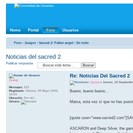
Home
Portal
Foro
Usuarios
Foro
‹
Juegos
‹
Sacred 2: Fallen angel
‹
De todo
Noticias del sacred 2
Publicar respuesta
Re: Noticias Del Sacred 2
Jyseg
Autor:
Jyseg
» Jueves, 18 Septiembr
Mensajes:
323
Bueno, bueno bueno...
Registrado:
Viernes, 05 Mayo 2006,
18:03
Ubicación:
Por ahí...
Matxa, esta vez sí que no has puest
Género:
[quote user="www.sacred2.com"]SAC
ASCARON and Deep Silver, the games