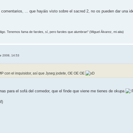
, comentarios, ... que hayáis visto sobre el sacred 2, no os pueden dar una 
 digo. Tenemos fama de faroles, sí­, pero faroles que alumbran" (Miguel Álvarez, mi aita)
e 2008, 14:53
MP con el inquisidor, así que Jyseg jodete, OE OE OE
as para el sofá del comedor, que el finde que viene me tienes de okupa
M)