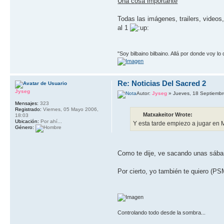
Una cosa importante
Todas las imágenes, trailers, videos
al 1
"Soy bilbaino bilbaino. Allá por donde voy lo
Re: Noticias Del Sacred 2
Jyseg
Autor:
Jyseg
» Jueves, 18 Septiembr
Mensajes:
323
Registrado:
Viernes, 05 Mayo 2006,
Matxakeitor Wrote:
18:03
Ubicación:
Por ahí...
Y esta tarde empiezo a jugar en 
Género:
Como te dije, ve sacando unas sában
Por cierto, yo también te quiero (PS
Controlando todo desde la sombra...