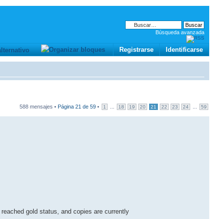
Búsqueda avanzada
Registrarse
Identificarse
588 mensajes •
Página
21
de
59
•
...
...
1
18
19
20
21
22
23
24
59
ached gold status, and copies are currently