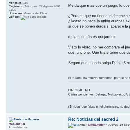
Mensajes:
110
Me da que más que un juego, lo que
Registrado:
Miércoles, 27 Agosto 2008,
21:30
Ubicación:
Miranda del Ebrio
¿Pero es que no tienen la decencia 
Género:
¿Acaso no hace la unión europea exá
si que se ponen duros si aparece la 
(si la cuestión es quejarme)
Visto lo visto, no me compraré el j
que funcione. Que triste tener que de
Seguro que cuando salga Diablo 3 no 
Si el Rock ha muerto, temedme, porque he
BIRRÓMETRO
Cañas pendientes: Beliagal, Matxakeitor, Ar
(Si notas que faltas en el birrómetro, no d
Re: Noticias del sacred 2
Matxakeitor
Autor:
Matxakeitor
» Jueves, 18 Sep
Administrador