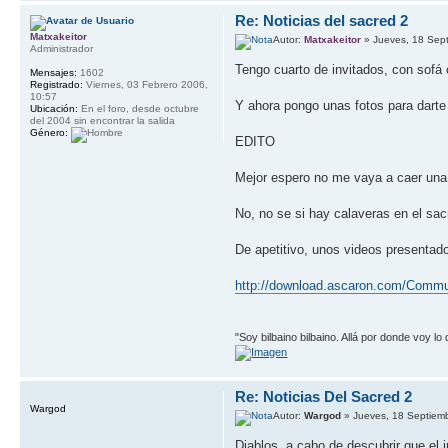
Re: Noticias del sacred 2
Matxakeitor
Autor:
Matxakeitor
» Jueves, 18 Sep
Administrador
Tengo cuarto de invitados, con sofá 
Mensajes:
1602
Registrado:
Viernes, 03 Febrero 2006,
10:57
Y ahora pongo unas fotos para dart
Ubicación:
En el foro, desde octubre
del 2004 sin encontrar la salida
Género:
EDITO
Mejor espero no me vaya a caer una 
No, no se si hay calaveras en el sac
De apetitivo, unos videos presentad
http://download.ascaron.com/Commun
"Soy bilbaino bilbaino. Allá por donde voy lo
Re: Noticias Del Sacred 2
Wargod
Autor:
Wargod
» Jueves, 18 Septiem
Diablos, a cabo de descubrir que el 