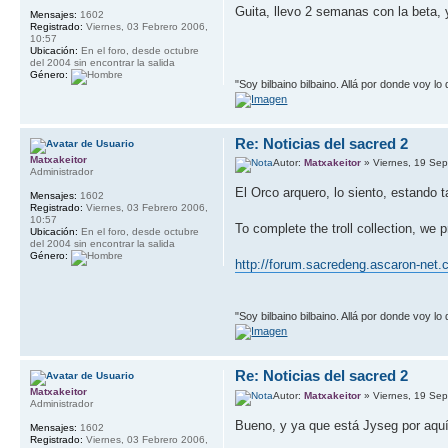
Guita, llevo 2 semanas con la beta,
Mensajes:
1602
Registrado:
Viernes, 03 Febrero 2006,
10:57
Ubicación:
En el foro, desde octubre
del 2004 sin encontrar la salida
Género:
"Soy bilbaino bilbaino. Allá por donde voy lo
Re: Noticias del sacred 2
Matxakeitor
Autor:
Matxakeitor
» Viernes, 19 Sep
Administrador
El Orco arquero, lo siento, estando 
Mensajes:
1602
Registrado:
Viernes, 03 Febrero 2006,
10:57
To complete the troll collection, we p
Ubicación:
En el foro, desde octubre
del 2004 sin encontrar la salida
Género:
http://forum.sacredeng.ascaron-net.
"Soy bilbaino bilbaino. Allá por donde voy lo
Re: Noticias del sacred 2
Matxakeitor
Autor:
Matxakeitor
» Viernes, 19 Sep
Administrador
Bueno, y ya que está Jyseg por aquí,
Mensajes:
1602
Registrado:
Viernes, 03 Febrero 2006,