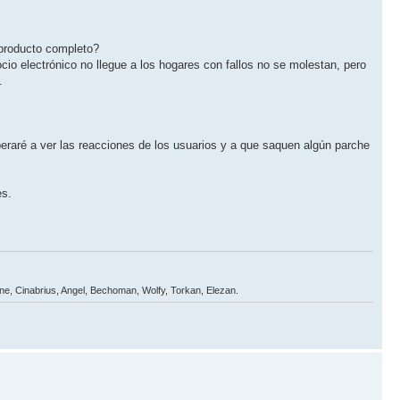
 producto completo?
o electrónico no llegue a los hogares con fallos no se molestan, pero
.
peraré a ver las reacciones de los usuarios y a que saquen algún parche
es.
one, Cinabrius, Angel, Bechoman, Wolfy, Torkan, Elezan.