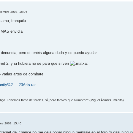
tiembre 2008, 15:06
cama, tranquilo
e MÁS envidia
denuncia, pero si tenéis alguna duda y os puedo ayudar ....
red 2, y si hubiera no se para que sirven
o varias artes de combate
ity%2 ... 20Arts.rar
 digo. Tenemos fama de faroles, sí­, pero faroles que alumbran" (Miguel Álvarez, mi aita)
bre 2008, 15:46
internet del chance no me deja poner ningun mensaje en el foro (o casi ningu