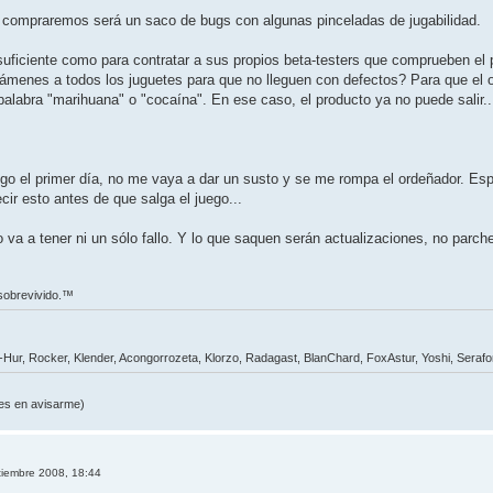
 compraremos será un saco de bugs con algunas pinceladas de jugabilidad.
suficiente como para contratar a sus propios beta-testers que comprueben el
menes a todos los juguetes para que no lleguen con defectos? Para que el oci
palabra "marihuana" o "cocaína". En ese caso, el producto ya no puede salir..
uego el primer día, no me vaya a dar un susto y se me rompa el ordeñador. Es
cir esto antes de que salga el juego...
va a tener ni un sólo fallo. Y lo que saquen serán actualizaciones, no parch
 sobrevivido.™
t-Hur, Rocker, Klender, Acongorrozeta, Klorzo, Radagast, BlanChard, FoxAstur, Yoshi, Seraf
udes en avisarme)
tiembre 2008, 18:44