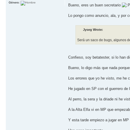
Género:
Bueno, eres un buen secretario
Lo pongo como anuncio, ala, y por co
Jyseg Wrote:
Será un saco de bugs, algunos de 
Confieso, soy betatester, si lo han d
Bueno, lo digo más que nada porqu
Los errores que yo he visto, me he c
He jugado en SP con el guerrero de
Al perro, la sera y la driade ni he vis
A la Alta Elfa vi en MP que empezab
Y esta tarde empiezo a jugar en MP 