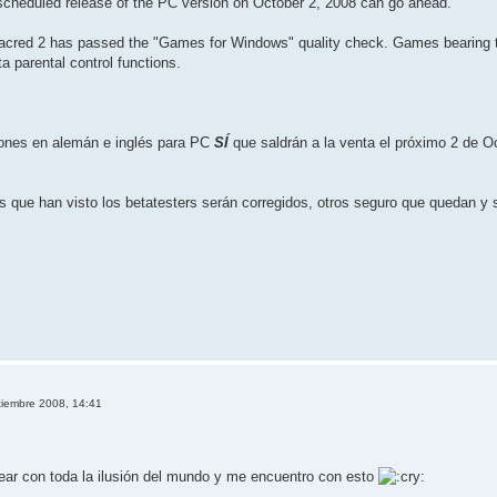
scheduled release of the PC version on October 2, 2008 can go ahead.
red 2 has passed the "Games for Windows" quality check. Games bearing thi
a parental control functions.
siones en alemán e inglés para PC
SÍ
que saldrán a la venta el próximo 2 de Octu
 que han visto los betatesters serán corregidos, otros seguro que quedan y sa
tiembre 2008, 14:41
stear con toda la ilusión del mundo y me encuentro con esto