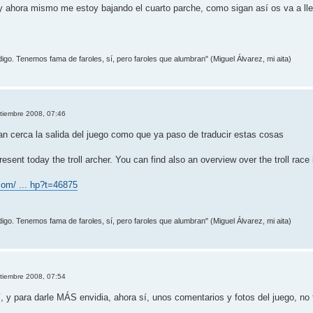
 y ahora mismo me estoy bajando el cuarto parche, como sigan así os va a ll
 digo. Tenemos fama de faroles, sí­, pero faroles que alumbran" (Miguel Álvarez, mi aita)
tiembre 2008, 07:46
tan cerca la salida del juego como que ya paso de traducir estas cosas
resent today the troll archer. You can find also an overview over the troll race 
com/ ... hp?t=46875
 digo. Tenemos fama de faroles, sí­, pero faroles que alumbran" (Miguel Álvarez, mi aita)
tiembre 2008, 07:54
 y para darle MÁS envidia, ahora sí, unos comentarios y fotos del juego, no 