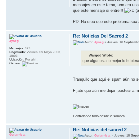
mensajes en este tema, uno era una 
que este mensaje si entre!!!
(a
PD: No creo que este problema sea a
Re: Noticias Del Sacred 2
Jyseg
Autor:
Jyseg
» Jueves, 18 Septiembr
Mensajes:
323
Registrado:
Viernes, 05 Mayo 2006,
Wargod Wrote:
18:03
Ubicación:
Por ahí...
que algunos a lo mejor lo hubiera
Género:
Tranquilo que aquí el spam aún no se 
Fíjate que aún me dejan postear a mi
Controlando todo desde la sombra...
Re: Noticias del sacred 2
Guitarrista
Autor:
Guitarrista
» Jueves, 18 Sept