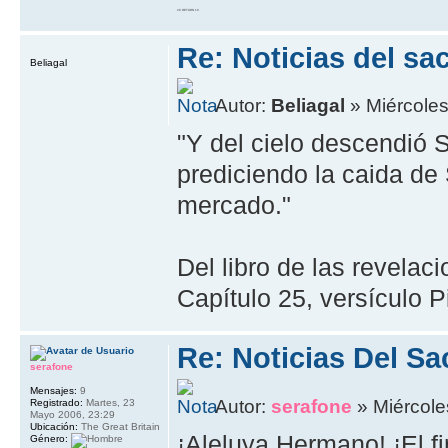
20 RETURN 10
Re: Noticias del sa
Beliagal
Autor:
Beliagal
» Miércoles
"Y del cielo descendió 
prediciendo la caida de 
mercado."
Del libro de las revelac
Capítulo 25, versículo P
Re: Noticias Del Sa
serafone
Mensajes:
9
Autor:
serafone
» Miércole
Registrado:
Martes, 23
Mayo 2006, 23:29
Ubicación:
The Great Britain
¡Aleluya Hermano! ¡El fi
Género: