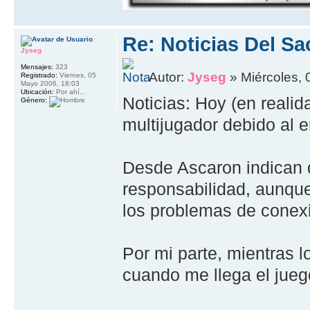
Re: Noticias Del Sa
Jyseg
Mensajes:
323
Autor:
Jyseg
» Miércoles, 
Registrado:
Viernes, 05
Mayo 2006, 18:03
Ubicación:
Por ahí...
Noticias: Hoy (en reali
Género:
multijugador debido al 
Desde Ascaron indican 
responsabilidad, aunque
los problemas de conexi
Por mi parte, mientras l
cuando me llega el juego