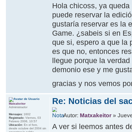
Hola chicoss, ya queda
puede reservar la edici
gustaría reservar es la 
Game. ¿sabeis si en Esp
que si, espero a que la 
es que no, entonces res
llegue porque la verda
demonio ese y me gustar
gracias y nos vemos po
Re: Noticias del sa
Matxakeitor
Administrador
Autor:
Matxakeitor
» Jueve
Mensajes:
1602
Registrado:
Viernes, 03
Febrero 2006, 10:57
A ver si leemos antes d
Ubicación:
En el foro,
desde octubre del 2004 sin
encontrar la salida