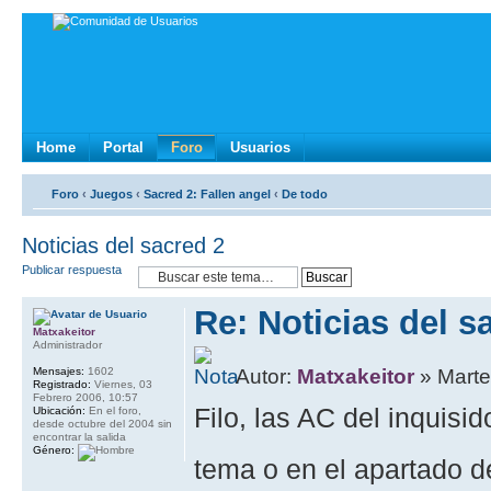
Home
Portal
Foro
Usuarios
Foro
‹
Juegos
‹
Sacred 2: Fallen angel
‹
De todo
Noticias del sacred 2
Publicar respuesta
Re: Noticias del s
Matxakeitor
Administrador
Mensajes:
1602
Autor:
Matxakeitor
» Marte
Registrado:
Viernes, 03
Febrero 2006, 10:57
Filo, las AC del inquisid
Ubicación:
En el foro,
desde octubre del 2004 sin
encontrar la salida
Género:
tema o en el apartado d