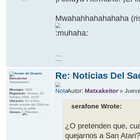
Mwahahhahahahaha (ris
10 GOTO work
20 RETURN 10
Re: Noticias Del Sa
Matxakeitor
Administrador
Autor:
Matxakeitor
» Jueve
Mensajes:
1602
Registrado:
Viernes, 03
Febrero 2006, 10:57
Ubicación:
En el foro,
serafone Wrote:
desde octubre del 2004 sin
encontrar la salida
Género:
¿O pretenden que, cua
quejarnos a San Atari