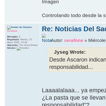
Controlando todo desde la s
Re: Noticias Del Sa
serafone
Mensajes:
9
Autor:
serafone
» Miércole
Registrado:
Martes, 23
Mayo 2006, 23:29
Ubicación:
The Great Britain
Género:
Jyseg Wrote:
Desde Ascaron indican
responsabilidad...
Laaaalalaaa... ya empez
¿La pasta que se lleva
responsabilidad"?