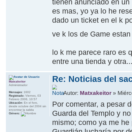
tienen anunciado en un c
es mas, yo ya lo he res
dado un ticket en el k p
ve k los de Game estan
lo k me parece raro es 
entre una tienda y otra.
Re: Noticias del sa
Matxakeitor
Administrador
Autor:
Matxakeitor
» Miérc
Mensajes:
1602
Registrado:
Viernes, 03
Febrero 2006, 10:57
Por comentar, a pesar de
Ubicación:
En el foro,
desde octubre del 2004 sin
encontrar la salida
Guarda del Templo y no 
Género:
mismo; como ya me he p
Guardián lucharía por d