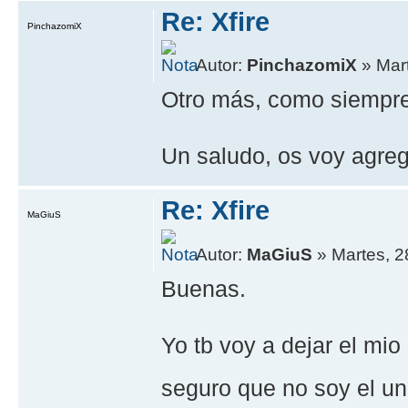
Re: Xfire
PinchazomiX
Autor:
PinchazomiX
» Mart
Otro más, como siempre
Un saludo, os voy agre
Re: Xfire
MaGiuS
Autor:
MaGiuS
» Martes, 2
Buenas.
Yo tb voy a dejar el mio
seguro que no soy el u