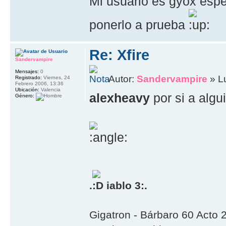
Mi usuario es gyox espe
ponerlo a prueba
Re: Xfire
Sandervampire
Mensajes:
0
Autor:
Sandervampire
» L
Registrado:
Viernes, 24
Febrero 2006, 13:36
Ubicación:
Valencia
alexheavy
por si a algui
Género:
.
iablo 3:.
Gigatron - Bárbaro 60 Acto 