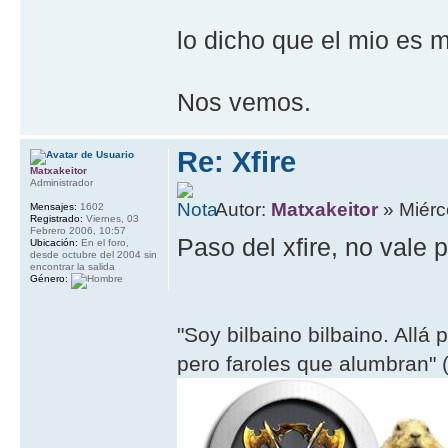
lo dicho que el mio es 
Nos vemos.
Re: Xfire
Matxakeitor
Administrador
Autor:
Matxakeitor
» Miérc
Mensajes:
1602
Registrado:
Viernes, 03
Febrero 2006, 10:57
Paso del xfire, no vale 
Ubicación:
En el foro,
desde octubre del 2004 sin
encontrar la salida
Género:
"Soy bilbaino bilbaino. Allá 
pero faroles que alumbran" (