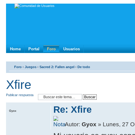
Home
Portal
Foro
Usuarios
Foro
‹
Juegos
‹
Sacred 2: Fallen angel
‹
De todo
Xfire
Publicar respuesta
Re: Xfire
Gyox
Autor:
Gyox
» Lunes, 27 O