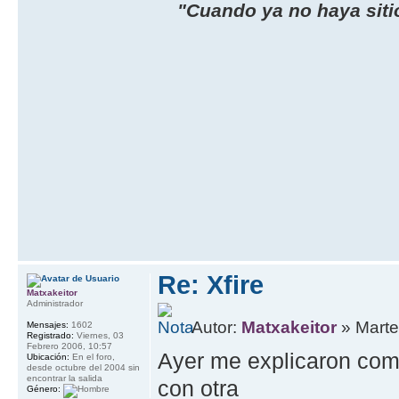
"Cuando ya no haya sitio
Re: Xfire
Matxakeitor
Administrador
Autor:
Matxakeitor
» Marte
Mensajes:
1602
Registrado:
Viernes, 03
Febrero 2006, 10:57
Ayer me explicaron como
Ubicación:
En el foro,
desde octubre del 2004 sin
encontrar la salida
con otra
Género: