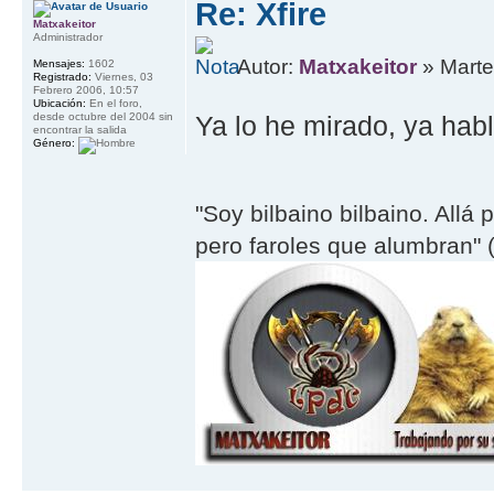
Re: Xfire
Matxakeitor
Administrador
Autor:
Matxakeitor
» Marte
Mensajes:
1602
Registrado:
Viernes, 03
Febrero 2006, 10:57
Ubicación:
En el foro,
desde octubre del 2004 sin
Ya lo he mirado, ya ha
encontrar la salida
Género:
"Soy bilbaino bilbaino. Allá 
pero faroles que alumbran" (