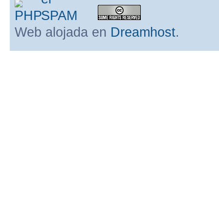
Web alojada en
Dreamhost
.