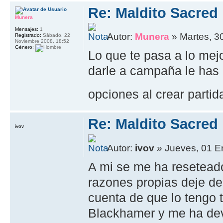
Re: Maldito Sacred
Munera
Mensajes:
1
Autor:
Munera
» Martes, 3
Registrado:
Sábado, 22
Noviembre 2008, 18:52
Género:
Lo que te pasa a lo mej
darle a campaña le has d
opciones al crear partid
Re: Maldito Sacred
ivov
Autor:
ivov
» Jueves, 01 E
A mi se me ha reseteado
razones propias deje d
cuenta de que lo tengo 
Blackhamer y me ha dev