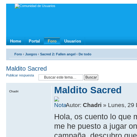
Home
Portal
Foro
Usuarios
Foro
‹
Juegos
‹
Sacred 2: Fallen angel
‹
De todo
Maldito Sacred
Publicar respuesta
Maldito Sacred
Chadri
Autor:
Chadri
» Lunes, 29 
Hola, os cuento lo que
me he puesto a jugar o
campaña, descubro que 