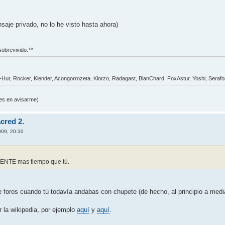
saje privado, no lo he visto hasta ahora)
 sobrevivido.™
t-Hur, Rocker, Klender, Acongorrozeta, Klorzo, Radagast, BlanChard, FoxAstur, Yoshi, Seraf
udes en avisarme)
cred 2.
009, 20:30
ENTE mas tiempo que tú.
 foros cuando tú todavía andabas con chupete (de hecho, al principio a medi
 la wikipedia, por ejemplo
aquí
y
aquí
.