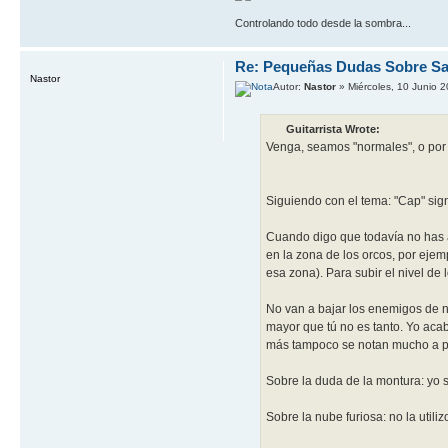
Controlando todo desde la sombra...
Re: Pequeñas Dudas Sobre Sa
Nastor
Autor:
Nastor
» Miércoles, 10 Junio 
Guitarrista Wrote:
Venga, seamos "normales", o por
Siguiendo con el tema: "Cap" signi
Cuando digo que todavía no has a
en la zona de los orcos, por ejem
esa zona). Para subir el nivel de 
No van a bajar los enemigos de n
mayor que tú no es tanto. Yo acab
más tampoco se notan mucho a pa
Sobre la duda de la montura: yo 
Sobre la nube furiosa: no la utiliz