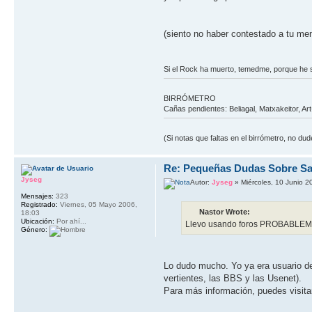
(siento no haber contestado a tu men
Si el Rock ha muerto, temedme, porque he
BIRRÓMETRO
Cañas pendientes: Beliagal, Matxakeitor, Ar
(Si notas que faltas en el birrómetro, no d
Re: Pequeñas Dudas Sobre Sa
Jyseg
Autor:
Jyseg
» Miércoles, 10 Junio 2
Mensajes:
323
Registrado:
Viernes, 05 Mayo 2006,
Nastor Wrote:
18:03
Ubicación:
Por ahí...
Llevo usando foros PROBABLEM
Género:
Lo dudo mucho. Yo ya era usuario de
vertientes, las BBS y las Usenet).
Para más información, puedes visitar