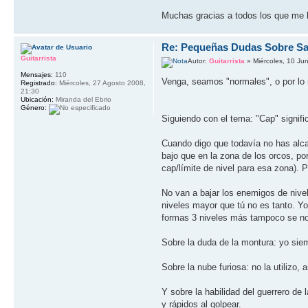
Muchas gracias a todos los que me h
Re: Pequeñas Dudas Sobre Sa
Guitarrista
Autor:
Guitarrista
» Miércoles, 10 Ju
Mensajes:
110
Venga, seamos "normales", o por l
Registrado:
Miércoles, 27 Agosto 2008,
21:30
Ubicación:
Miranda del Ebrio
Género:
Siguiendo con el tema: "Cap" signific
Cuando digo que todavía no has alca
bajo que en la zona de los orcos, po
cap/límite de nivel para esa zona). P
No van a bajar los enemigos de nive
niveles mayor que tú no es tanto. Yo
formas 3 niveles más tampoco se no
Sobre la duda de la montura: yo sie
Sobre la nube furiosa: no la utilizo, 
Y sobre la habilidad del guerrero d
y rápidos al golpear.