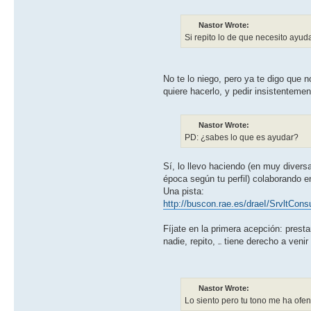
Nastor Wrote:
Si repito lo de que necesito ayu
No te lo niego, pero ya te digo que 
quiere hacerlo, y pedir insistenteme
Nastor Wrote:
PD: ¿sabes lo que es ayudar?
Sí, lo llevo haciendo (en muy diver
época según tu perfil) colaborando 
Una pista:
http://buscon.rae.es/draeI/SrvltCon
Fíjate en la primera acepción: prest
nadie, repito,
tiene derecho a venir
nadie
Nastor Wrote:
Lo siento pero tu tono me ha of