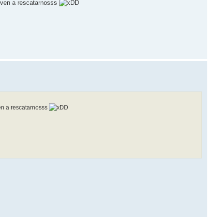
 ven a rescatarnosss
D
en a rescatarnosss
D