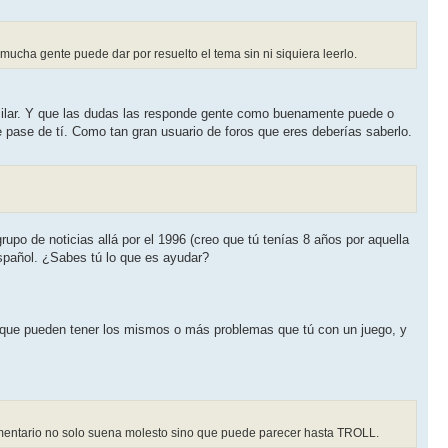
ucha gente puede dar por resuelto el tema sin ni siquiera leerlo.
similar. Y que las dudas las responde gente como buenamente puede o
e pase de tí. Como tan gran usuario de foros que eres deberías saberlo.
po de noticias allá por el 1996 (creo que tú tenías 8 años por aquella
español. ¿Sabes tú lo que es ayudar?
os, que pueden tener los mismos o más problemas que tú con un juego, y
omentario no solo suena molesto sino que puede parecer hasta TROLL.