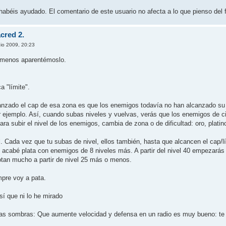
abéis ayudado. El comentario de este usuario no afecta a lo que pienso del 
cred 2.
nio 2009, 20:23
o menos aparentémoslo.
a "límite".
nzado el cap de esa zona es que los enemigos todavía no han alcanzado su n
r ejemplo. Así, cuando subas niveles y vuelvas, verás que los enemigos de ci
ara subir el nivel de los enemigos, cambia de zona o de dificultad: oro, platino
l. Cada vez que tu subas de nivel, ellos también, hasta que alcancen el cap/
 acabé plata con enemigos de 8 niveles más. A partir del nivel 40 empezarás a
tan mucho a partir de nivel 25 más o menos.
mpre voy a pata.
así que ni lo he mirado
e las sombras: Que aumente velocidad y defensa en un radio es muy bueno: te