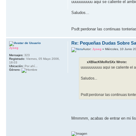
uuuuuuuuuu aqui se caliente el amb
Saludos...
Psdt:perdonar las continuas tonterias 
Re: Pequeñas Dudas Sobre Sa
Jyseg
Autor:
Jyseg
» Miércoles, 10 Junio 2
Mensajes:
323
Registrado:
Viernes, 05 Mayo 2006,
xXBlacKMoReSXx Wrote:
18:03
Ubicación:
Por ahí...
uuuuuuuuuu aqui se caliente el
Género:
Saludos...
Psdt:perdonar las continuas tonteria
Mmmmm, acabas de entrar en mi li