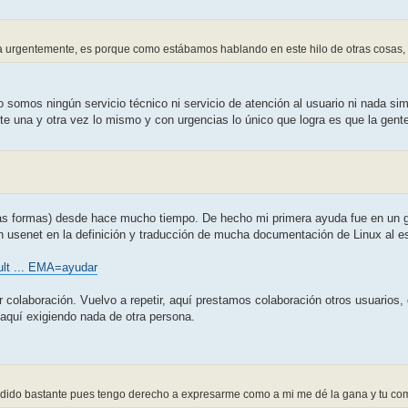
da urgentemente, es porque como estábamos hablando en este hilo de otras cosas, m
no somos ningún servicio técnico ni servicio de atención al usuario ni nada 
nte una y otra vez lo mismo y con urgencias lo único que logra es que la gent
sas formas) desde hace mucho tiempo. De hecho mi primera ayuda fue en un gru
en usenet en la definición y traducción de mucha documentación de Linux al 
sult ... EMA=ayudar
ar colaboración. Vuelvo a repetir, aquí prestamos colaboración otros usuari
 aquí exigiendo nada de otra persona.
endido bastante pues tengo derecho a expresarme como a mi me dé la gana y tu c