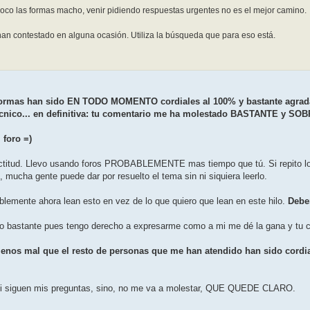
oco las formas macho, venir pidiendo respuestas urgentes no es el mejor camino.
han contestado en alguna ocasión. Utiliza la búsqueda que para eso está.
formas han sido EN TODO MOMENTO cordiales al 100% y bastante agradab
écnico... en definitiva: tu comentario me ha molestado BASTANTE y S
 foro =)
actitud. Llevo usando foros PROBABLEMENTE mas tiempo que tú. Si repito l
, mucha gente puede dar por resuelto el tema sin ni siquiera leerlo.
lemente ahora lean esto en vez de lo que quiero que lean en este hilo.
Debe
ido bastante pues tengo derecho a expresarme como a mi me dé la gana y tu
 Menos mal que el resto de personas que me han atendido han sido cordi
ahi siguen mis preguntas, sino, no me va a molestar, QUE QUEDE CLARO.