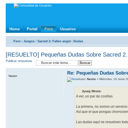
Home
Portal
Foro
Usuarios
Foro
‹
Juegos
‹
Sacred 2: Fallen angel
‹
Dudas
[RESUELTO] Pequeñas Dudas Sobre Sacred 2.
Publicar respuesta
Re: Pequeñas Dudas Sobre
Nastor
Autor:
Nastor
» Miércoles, 10 Junio 
Jyseg Wrote:
A ver, un par de cosillas.
La primera, no somos un servicio
Así que el que pongas chorrocien
Las dudas aquí se resuelven tod