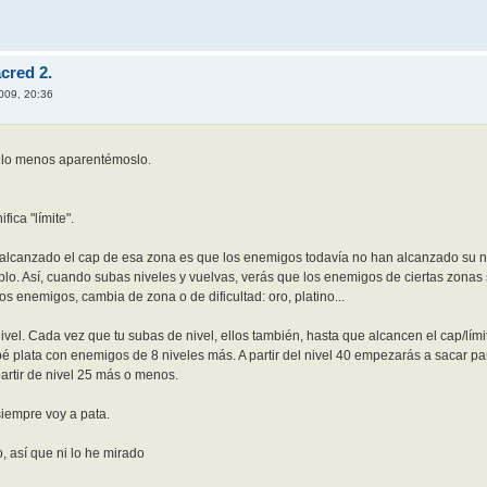
cred 2.
2009, 20:36
 lo menos aparentémoslo.
fica "límite".
lcanzado el cap de esa zona es que los enemigos todavía no han alcanzado su niv
plo. Así, cuando subas niveles y vuelvas, verás que los enemigos de ciertas zonas s
los enemigos, cambia de zona o de dificultad: oro, platino...
ivel. Cada vez que tu subas de nivel, ellos también, hasta que alcancen el cap/lím
é plata con enemigos de 8 niveles más. A partir del nivel 40 empezarás a sacar part
rtir de nivel 25 más o menos.
siempre voy a pata.
o, así que ni lo he mirado