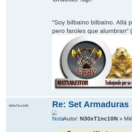
"Soy bilbaino bilbaino. Allá 
pero faroles que alumbran" (
Re: Set Armaduras
N30xT1nc10N
Autor:
N30xT1nc10N
» Mié