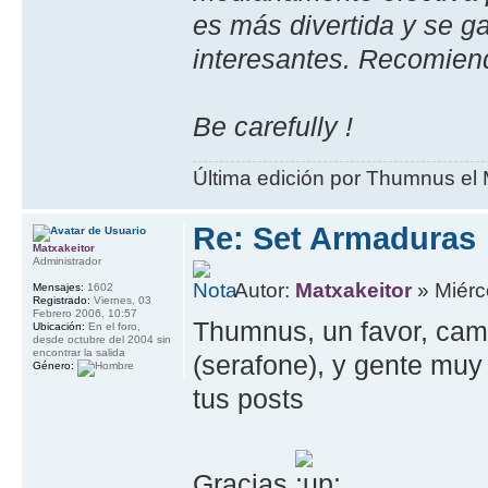
es más divertida y se g
interesantes. Recomien
Be carefully !
Última edición por Thumnus el 
Re: Set Armaduras
Matxakeitor
Administrador
Autor:
Matxakeitor
» Miérc
Mensajes:
1602
Registrado:
Viernes, 03
Febrero 2006, 10:57
Thumnus, un favor, camb
Ubicación:
En el foro,
desde octubre del 2004 sin
encontrar la salida
(serafone), y gente muy
Género:
tus posts
Gracias