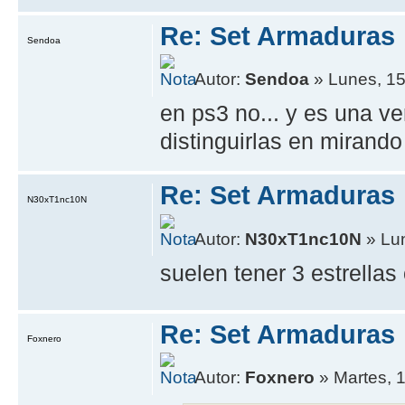
Re: Set Armaduras
Sendoa
Autor:
Sendoa
» Lunes, 15
en ps3 no... y es una v
distinguirlas en mirando 
Re: Set Armaduras
N30xT1nc10N
Autor:
N30xT1nc10N
» Lun
suelen tener 3 estrella
Re: Set Armaduras
Foxnero
Autor:
Foxnero
» Martes, 