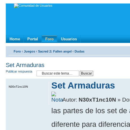
Home
Portal
Foro
Usuarios
Foro
‹
Juegos
‹
Sacred 2: Fallen angel
‹
Dudas
Set Armaduras
Publicar respuesta
Set Armaduras
N30xT1nc10N
Autor:
N30xT1nc10N
» Do
las partes de los set de
diferente para diferenci