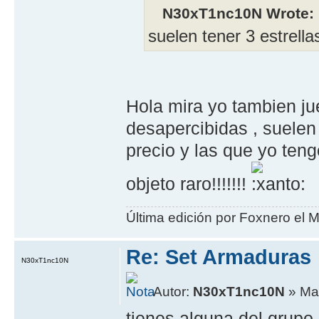
N30xT1nc10N Wrote:
suelen tener 3 estrell
Hola mira yo tambien ju
desapercibidas , suelen 
precio y las que yo teng
objeto raro!!!!!!!
Última edición por Foxnero el M
Re: Set Armaduras
N30xT1nc10N
Autor:
N30xT1nc10N
» Mar
tienes alguna del grupo e