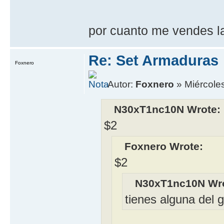
por cuanto me vendes la
Re: Set Armaduras
Foxnero
Autor:
Foxnero
» Miércole
N30xT1nc10N Wrote:
$2
Foxnero Wrote:
$2
N30xT1nc10N Wro
tienes alguna del g