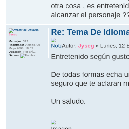
otra cosa , es entreten
alcanzar el personaje ?
Re: Tema De Idiom
Jyseg
Mensajes:
323
Autor:
Jyseg
» Lunes, 12 
Registrado:
Viernes, 05
Mayo 2006, 18:03
Ubicación:
Por ahí...
Entretenido según gusto
Género:
De todas formas echa un
seguro que te aclaran 
Un saludo.