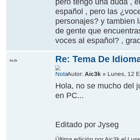
pero tengo una duda , en
español , pero las ¿voc
personajes? y tambien l
de gente que encuentras
voces al español? , grac
Re: Tema De Idiom
Aic3k
Autor:
Aic3k
» Lunes, 12 E
Hola, no se mucho del
en PC...
Editado por Jyseg
Última edición por Aic3k el Lun