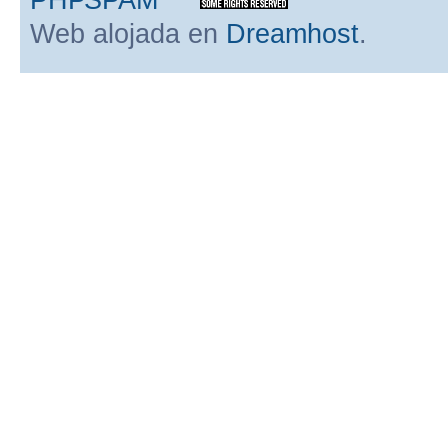
Web alojada en
Dreamhost
.