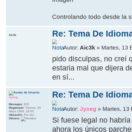
Controlando todo desde la s
Re: Tema De Idiom
Aic3k
Autor:
Aic3k
» Martes, 13 
pido disculpas, no creí
estaria mal que dijera 
en sí...
Re: Tema De Idiom
Jyseg
Mensajes:
323
Autor:
Jyseg
» Martes, 13 
Registrado:
Viernes, 05
Mayo 2006, 18:03
Ubicación:
Por ahí...
Si fuese legal no habrí
Género:
ahora los únicos parches