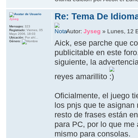
Re: Tema De Idiom
Jyseg
Mensajes:
323
Autor:
Jyseg
» Lunes, 12 
Registrado:
Viernes, 05
Mayo 2006, 18:03
Ubicación:
Por ahí...
Aick, ese parche que com
Género:
publicitable en este for
siguiente, la advertenc
reyes amarillito
Oficialmente, el juego t
los pnjs que te asignan 
resto de frases están en
para PC, por lo que me a
mismo para consolas.