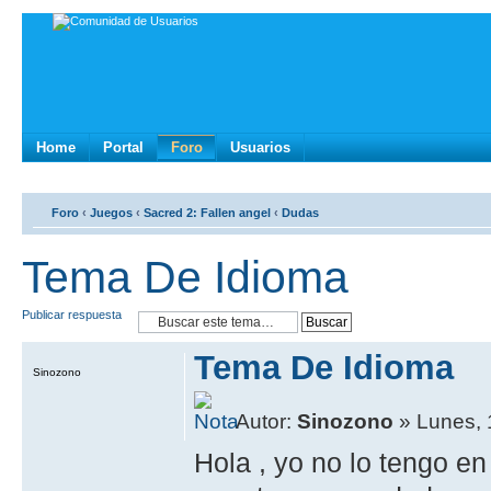
Home
Portal
Foro
Usuarios
Foro
‹
Juegos
‹
Sacred 2: Fallen angel
‹
Dudas
Tema De Idioma
Publicar respuesta
Tema De Idioma
Sinozono
Autor:
Sinozono
» Lunes, 
Hola , yo no lo tengo en