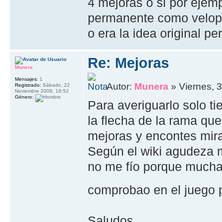
4 mejoras o si por eje
permanente como velop 
o era la idea original p
Re: Mejoras
Munera
Mensajes:
1
Autor:
Munera
» Viernes, 
Registrado:
Sábado, 22
Noviembre 2008, 18:52
Género:
Para averiguarlo solo ti
la flecha de la rama que
mejoras y encontes mira
Según el wiki agudeza 
no me fío porque mucha
comprobao en el juego
Saludos