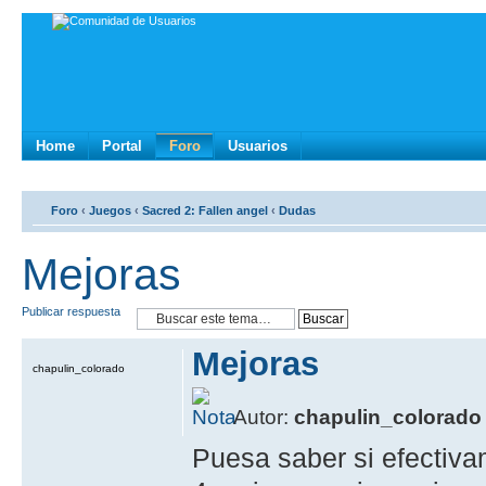
Home
Portal
Foro
Usuarios
Foro
‹
Juegos
‹
Sacred 2: Fallen angel
‹
Dudas
Mejoras
Publicar respuesta
Mejoras
chapulin_colorado
Autor:
chapulin_colorado
Puesa saber si efectiva