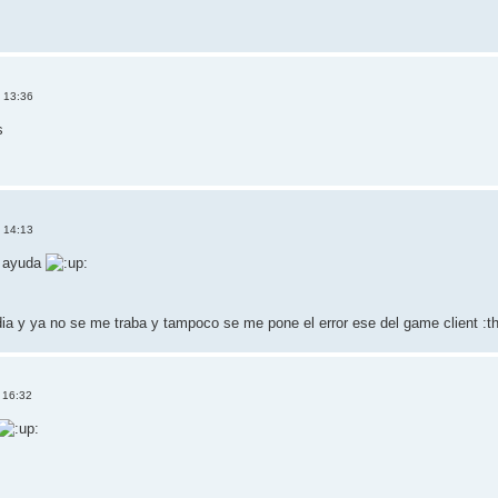
, 13:36
s
, 14:13
u ayuda
edia y ya no se me traba y tampoco se me pone el error ese del game client :t
 16:32