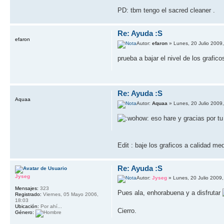
PD: tbm tengo el sacred cleaner .
Re: Ayuda :S
efaron
Autor:
efaron
» Lunes, 20 Julio 2009
prueba a bajar el nivel de los grafico
Re: Ayuda :S
Aquaa
Autor:
Aquaa
» Lunes, 20 Julio 2009
eso hare y gracias por t
Edit : baje los graficos a calidad m
Re: Ayuda :S
Jyseg
Autor:
Jyseg
» Lunes, 20 Julio 2009,
Mensajes:
323
Pues ala, enhorabuena y a disfrutar
Registrado:
Viernes, 05 Mayo 2006,
18:03
Ubicación:
Por ahí...
Cierro.
Género: