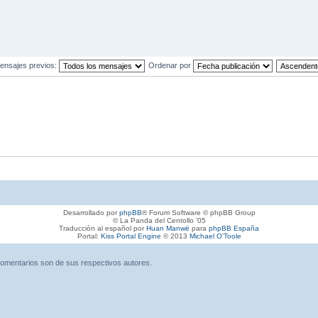
ensajes previos:
Ordenar por
Desarrollado por
phpBB
® Forum Software © phpBB Group
© La Panda del Centollo '05
Traducción al español por
Huan Manwë
para
phpBB España
Portal:
Kiss Portal Engine
© 2013
Michael O'Toole
omentarios son de sus respectivos autores.