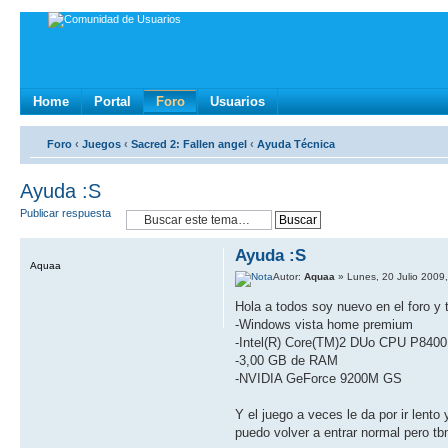
Home
Portal
Foro
Usuarios
Foro
‹
Juegos
‹
Sacred 2: Fallen angel
‹
Ayuda Técnica
Ayuda :S
Publicar respuesta
Ayuda :S
Aquaa
Autor:
Aquaa
» Lunes, 20 Julio 2009
Hola a todos soy nuevo en el foro y t
-Windows vista home premium
-Intel(R) Core(TM)2 DUo CPU P840
-3,00 GB de RAM
-NVIDIA GeForce 9200M GS
Y el juego a veces le da por ir lento
puedo volver a entrar normal pero t