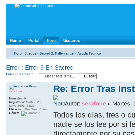
Home
Portal
Foro
Usuarios
Foro
‹
Juegos
‹
Sacred 2: Fallen angel
‹
Ayuda Técnica
Error : Error 9 En Sacred
Publicar respuesta
Re: Error Tras Inst
serafone
Mensajes:
9
Registrado:
Martes, 23
Autor:
serafone
» Martes, 
Mayo 2006, 23:29
Ubicación:
The Great Britain
Todos los días, tres o c
Género:
nadie se los lee por si 
directamente por su caso