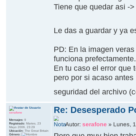
Tiene que quedar asi -
Le das a guardar y ya e
PD: En la imagen veras
funciona prefectamente
En tu caso el error que 
pero por si acaso antes 
seguridad del archivo (c
Re: Desesperado Po
serafone
Mensajes:
9
Autor:
serafone
» Lunes, 1
Registrado:
Martes, 23
Mayo 2006, 23:29
Ubicación:
The Great Britain
Pero que muy bien traba
Género: