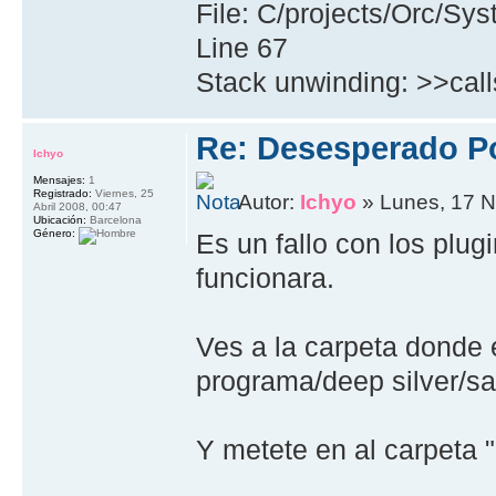
File: C/projects/Orc/S
Line 67
Stack unwinding: >>cal
Re: Desesperado Po
Ichyo
Mensajes:
1
Registrado:
Viernes, 25
Autor:
Ichyo
» Lunes, 17 N
Abril 2008, 00:47
Ubicación:
Barcelona
Género:
Es un fallo con los plu
funcionara.
Ves a la carpeta donde 
programa/deep silver/sa
Y metete en al carpeta 