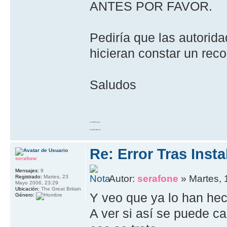
ANTES POR FAVOR.
Pediría que las autoridad
hicieran constar un reco
Saludos
10 GOTO work
20 RETURN 10
Re: Error Tras Insta
serafone
Mensajes:
9
Autor:
serafone
» Martes, 
Registrado:
Martes, 23
Mayo 2006, 23:29
Ubicación:
The Great Britain
Y veo que ya lo han hec
Género:
A ver si así se puede c