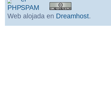
Web alojada en
Dreamhost
.