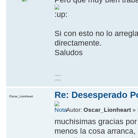
Si con esto no lo arreg
directamente.
Saludos
10 GOTO work
20 RETURN 10
Re: Desesperado Po
Oscar_Lionheart
Autor:
Oscar_Lionheart
» 
muchisimas gracias por l
menos la cosa arranca, 