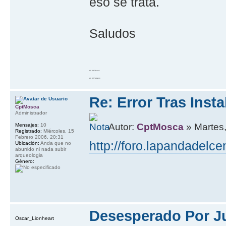
eso se trata.
Saludos
10 GOTO work
20 RETURN 10
Re: Error Tras Insta
CptMosca
Administrador
Autor:
CptMosca
» Martes
Mensajes:
10
Registrado:
Miércoles, 15
Febrero 2006, 20:31
http://foro.lapandadelc
Ubicación:
Anda que no
aburrido ni nada subir
arqueologia
Género:
Desesperado Por Ju
Oscar_Lionheart