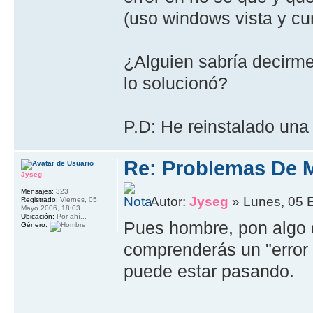
(uso windows vista y cu
¿Alguien sabría decirm
lo solucionó?
P.D: He reinstalado una
Re: Problemas De 
Jyseg
Mensajes:
323
Autor:
Jyseg
» Lunes, 05 
Registrado:
Viernes, 05
Mayo 2006, 18:03
Ubicación:
Por ahí...
Pues hombre, pon algo 
Género:
comprenderás un "error
puede estar pasando.