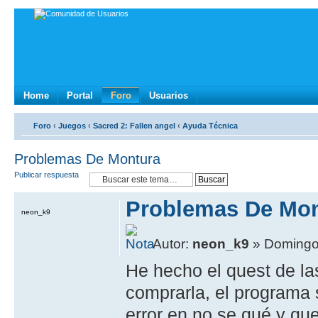
Home
Portal
Foro
Usuarios
Foro
‹
Juegos
‹
Sacred 2: Fallen angel
‹
Ayuda Técnica
Problemas De Montura
Publicar respuesta
Problemas De Mon
neon_k9
Autor:
neon_k9
» Domingo,
He hecho el quest de la
comprarla, el programa 
error en no se qué y que