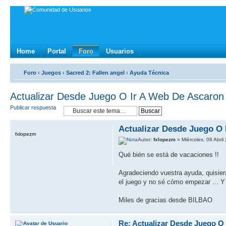
Home
Portal
Foro
Usuarios
Foro
‹
Juegos
‹
Sacred 2: Fallen angel
‹
Ayuda Técnica
Actualizar Desde Juego O Ir A Web De Ascaron
Publicar respuesta
Actualizar Desde Juego O 
fxlopezm
Autor:
fxlopezm
» Miércoles, 08 Abril
Qué bién se está de vacaciones !!
Agradeciendo vuestra ayuda, quisier
el juego y no sé cómo empezar ... Y s
Miles de gracias desde BILBAO
Re: Actualizar Desde Juego O