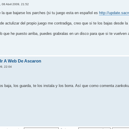
, 08 Abril 2009, 21:52
 la que bajarse los parches (si tu juego esta en español es
http://update.sac
de actulizar del propio juego me contradiga, creo que si te los bajas desde la
eb que he puesto arriba, puedes grabralas en un disco para que si te vuelven a
 Ir A Web De Ascaron
09, 22:04
 los baja, los guarda, te los instala y los borra. Así que como comenta zankok