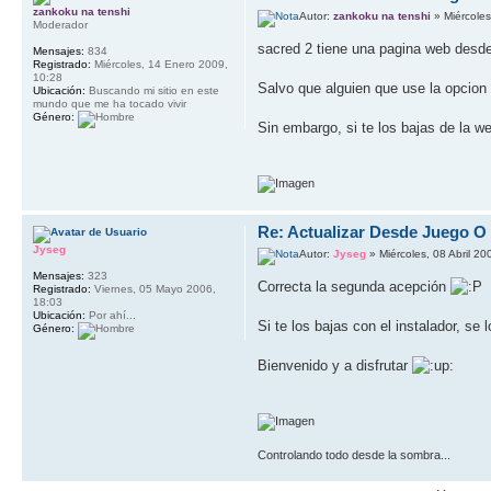
zankoku na tenshi
Autor:
zankoku na tenshi
» Miércoles
Moderador
sacred 2 tiene una pagina web desde
Mensajes:
834
Registrado:
Miércoles, 14 Enero 2009,
10:28
Salvo que alguien que use la opcion 
Ubicación:
Buscando mi sitio en este
mundo que me ha tocado vivir
Género:
Sin embargo, si te los bajas de la w
Re: Actualizar Desde Juego O
Jyseg
Autor:
Jyseg
» Miércoles, 08 Abril 20
Mensajes:
323
Correcta la segunda acepción
Registrado:
Viernes, 05 Mayo 2006,
18:03
Ubicación:
Por ahí...
Si te los bajas con el instalador, se
Género:
Bienvenido y a disfrutar
Controlando todo desde la sombra...